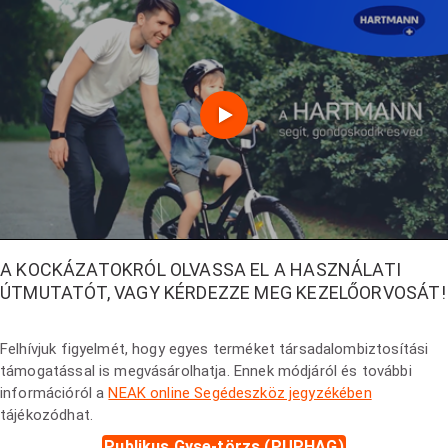
A KOCKÁZATOKRÓL OLVASSA EL A HASZNÁLATI
ÚTMUTATÓT, VAGY KÉRDEZZE MEG KEZELŐORVOSÁT!
Felhívjuk figyelmét, hogy egyes terméket társadalombiztosítási
támogatással is megvásárolhatja. Ennek módjáról és további
információról a
NEAK online Segédeszköz jegyzékében
tájékozódhat.
Publikus Gyse-törzs (PUPHAG)