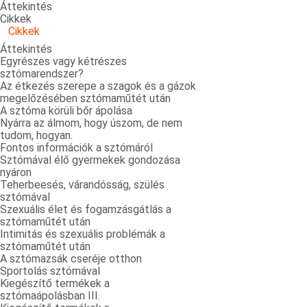
Áttekintés
Cikkek
Cikkek
Áttekintés
Egyrészes vagy kétrészes
sztómarendszer?
Az étkezés szerepe a szagok és a gázok
megelőzésében sztómaműtét után
A sztóma körüli bőr ápolása
Nyárra az álmom, hogy úszom, de nem
tudom, hogyan.
Fontos információk a sztómáról
Sztómával élő gyermekek gondozása
nyáron
Teherbeesés, várandósság, szülés
sztómával
Szexuális élet és fogamzásgátlás a
sztómaműtét után
Intimitás és szexuális problémák a
sztómaműtét után
A sztómazsák cseréje otthon
Sportolás sztómával
Kiegészítő termékek a
sztómaápolásban III.