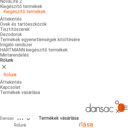
NovaLife 2
Kiegészítő termékek
Kiegészítő termékek
Áttekintés
Övek és tartóeszközök
Tisztítószerek
Dezodorok
Termékek egyenetlenségek kitöltésére
Irrigáló rendszer
HARTMANN kiegészítő termékek
Mintarendelés
Rólunk
Bezárás
Rólunk
Áttekintés
Kapcsolat
Termékek vásárlása
Keres
T
Bezárá
Open breadcrumbs
Termékek vásárlása
Dansac
Termékek vásárlása
Rólunk