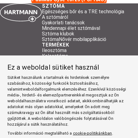
SZTÓMA
Egészséges bőr és a TRE technológia
A sztómáról
Gyakorlati tanácsok
Mindennapi élet sztómával
Sztóma klubok
SztómaNővér mobilapplikáció
TERMÉKEK
Ileosztóma
Kolosztóma
Urosztóma
Ez a weboldal sütiket használ
Kiegészítő termékek
HARTMANN kiegészítő termékek
Sütiket használunk a tartalmak és hirdetések személyre
Mintarendelés
RÓLUNK
szabásához, közösségi funkciók biztosításához,
Kapcsolat
valamintweboldalforgalmunk elemzéséhez. Ezenkívül közösségi
Termékek vásárlása
média-, hirdető- és elemezőpartnereinkkel megosztjuk az Ön
SZTÓMA
weboldalhasználatra vonatkozó adatait, akikkombinálhatják az
adatokat más olyan adatokkal, amelyeket Ön adott meg
TERMÉKEK
számukravagy az Ön által használt más szolgáltatásokból
RÓLUNK
gyűjtöttek. A weboldalon valóböngészés folytatásával Ön
hozzájárul a sütik használatához.
Facebook
További információ megtalálható a
cookie-politikánkban
.