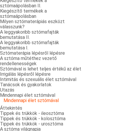
Kiegészítő termékek a
sztómaápolásban II.
Kiegészítő termékek a
sztómaápolásban
Milyen sztómaterápiás eszközt
válasszunk?
A leggyakoribb sztómafajták
bemutatása II.
A leggyakoribb sztómafajták
bemutatása I.
Sztómaterápia lépésről lépésre
A sztóma műtéthez vezető
rendellenességek
Sztómával is lehet teljes értékű az élet
Irrigálás lépésről lépésre
Intimitás és szexuális élet sztómával
Tanácsok és gyakorlatok
Utazás
Mindennapi élet sztómával
Mindennapi élet sztómával
Áttekintés
Tippek és trükkök - ileosztóma
Tippek és trükkök - kolosztóma
Tippek és trükkök - urosztóma
A sztóma világnapja