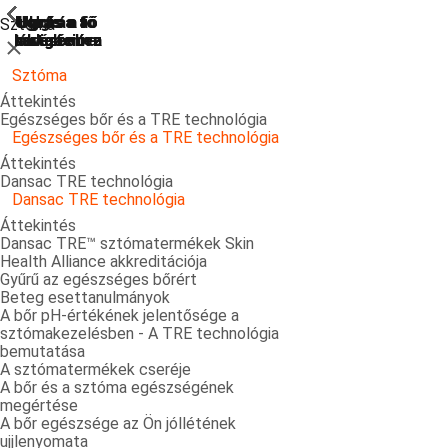
ShowPrevious
ShowPrevious
ShowPrevious
ShowPrevious
ShowPrevious
ShowPrevious
ShowPrevious
ShowPrevious
ShowPrevious
ShowPrevious
ShowPrevious
ShowPrevious
ShowPrevious
ShowPrevious
ShowPrevious
ShowPrevious
ShowPrevious
ShowPrevious
ShowPrevious
ShowPrevious
ShowPrevious
Ugrás a
Ugrás a fő
Ugrás a fő
Ugrás a fő
Ugrás a
Sztóma
kereséshez
navigációra
navigációra
tartalomra
láblécre
Bezárás
Sztóma
Áttekintés
Egészséges bőr és a TRE technológia
Egészséges bőr és a TRE technológia
Áttekintés
Dansac TRE technológia
Dansac TRE technológia
Áttekintés
Dansac TRE™ sztómatermékek Skin
Health Alliance akkreditációja
Gyűrű az egészséges bőrért
Beteg esettanulmányok
A bőr pH-értékének jelentősége a
sztómakezelésben - A TRE technológia
bemutatása
A sztómatermékek cseréje
A bőr és a sztóma egészségének
megértése
A bőr egészsége az Ön jóllétének
ujjlenyomata