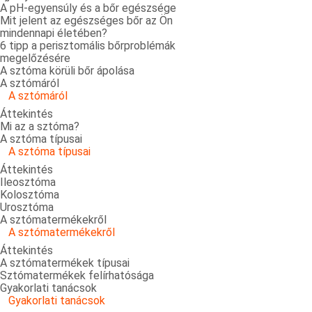
A pH-egyensúly és a bőr egészsége
Mit jelent az egészséges bőr az Ön
mindennapi életében?
6 tipp a perisztomális bőrproblémák
megelőzésére
A sztóma körüli bőr ápolása
A sztómáról
A sztómáról
Áttekintés
Mi az a sztóma?
A sztóma típusai
A sztóma típusai
Áttekintés
Ileosztóma
Kolosztóma
Urosztóma
A sztómatermékekről
A sztómatermékekről
Áttekintés
A sztómatermékek típusai
Sztómatermékek felírhatósága
Gyakorlati tanácsok
Gyakorlati tanácsok