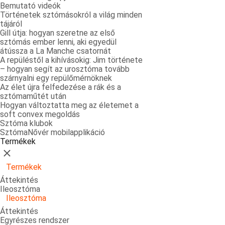
Bemutató videók
Történetek sztómásokról a világ minden
tájáról
Gill útja: hogyan szeretne az első
sztómás ember lenni, aki egyedül
átússza a La Manche csatornát
A repüléstől a kihívásokig: Jim története
– hogyan segít az urosztóma tovább
szárnyalni egy repülőmérnöknek
Az élet újra felfedezése a rák és a
sztómaműtét után
Hogyan változtatta meg az életemet a
soft convex megoldás
Sztóma klubok
SztómaNővér mobilapplikáció
Termékek
Bezárás
Termékek
Áttekintés
Ileosztóma
Ileosztóma
Áttekintés
Egyrészes rendszer