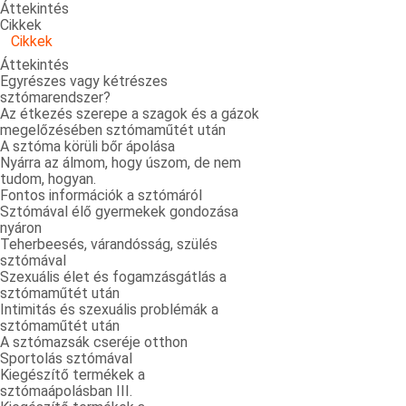
Áttekintés
Cikkek
Cikkek
Áttekintés
Egyrészes vagy kétrészes
sztómarendszer?
Az étkezés szerepe a szagok és a gázok
megelőzésében sztómaműtét után
A sztóma körüli bőr ápolása
Nyárra az álmom, hogy úszom, de nem
tudom, hogyan.
Fontos információk a sztómáról
Sztómával élő gyermekek gondozása
nyáron
Teherbeesés, várandósság, szülés
sztómával
Szexuális élet és fogamzásgátlás a
sztómaműtét után
Intimitás és szexuális problémák a
sztómaműtét után
A sztómazsák cseréje otthon
Sportolás sztómával
Kiegészítő termékek a
sztómaápolásban III.