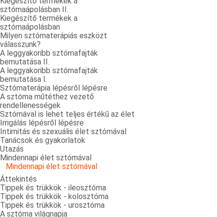
Kiegészítő termékek a
sztómaápolásban II.
Kiegészítő termékek a
sztómaápolásban
Milyen sztómaterápiás eszközt
válasszunk?
A leggyakoribb sztómafajták
bemutatása II.
A leggyakoribb sztómafajták
bemutatása I.
Sztómaterápia lépésről lépésre
A sztóma műtéthez vezető
rendellenességek
Sztómával is lehet teljes értékű az élet
Irrigálás lépésről lépésre
Intimitás és szexuális élet sztómával
Tanácsok és gyakorlatok
Utazás
Mindennapi élet sztómával
Mindennapi élet sztómával
Áttekintés
Tippek és trükkök - ileosztóma
Tippek és trükkök - kolosztóma
Tippek és trükkök - urosztóma
A sztóma világnapja