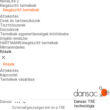
NovaLife 2
Kiegészítő termékek
Kiegészítő termékek
Áttekintés
Övek és tartóeszközök
Tisztítószerek
Dezodorok
Termékek egyenetlenségek kitöltésére
Irrigáló rendszer
HARTMANN kiegészítő termékek
Mintarendelés
Rólunk
Bezárás
Rólunk
Áttekintés
Kapcsolat
Termékek vásárlása
Keres
T
Bezárá
Open breadcrumbs
Dansac TRE
Dansac
technológia
Dansac TRE technológia
Sztóma
Egészséges bőr és a TRE