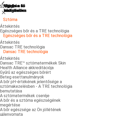
ShowPrevious
ShowPrevious
ShowPrevious
ShowPrevious
ShowPrevious
ShowPrevious
ShowPrevious
ShowPrevious
ShowPrevious
ShowPrevious
ShowPrevious
ShowPrevious
ShowPrevious
ShowPrevious
ShowPrevious
ShowPrevious
ShowPrevious
ShowPrevious
ShowPrevious
ShowPrevious
ShowPrevious
Ugrás a
Ugrás a fő
Ugrás a fő
Ugrás a fő
Ugrás a
Sztóma
kereséshez
navigációra
navigációra
tartalomra
láblécre
Bezárás
Sztóma
Áttekintés
Egészséges bőr és a TRE technológia
Egészséges bőr és a TRE technológia
Áttekintés
Dansac TRE technológia
Dansac TRE technológia
Áttekintés
Dansac TRE™ sztómatermékek Skin
Health Alliance akkreditációja
Gyűrű az egészséges bőrért
Beteg esettanulmányok
A bőr pH-értékének jelentősége a
sztómakezelésben - A TRE technológia
bemutatása
A sztómatermékek cseréje
A bőr és a sztóma egészségének
megértése
A bőr egészsége az Ön jóllétének
ujjlenyomata