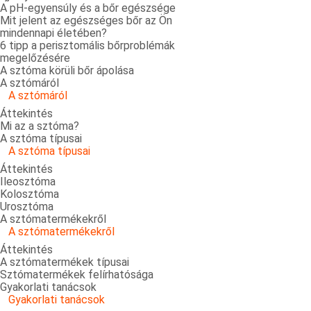
A pH-egyensúly és a bőr egészsége
Mit jelent az egészséges bőr az Ön
mindennapi életében?
6 tipp a perisztomális bőrproblémák
megelőzésére
A sztóma körüli bőr ápolása
A sztómáról
A sztómáról
Áttekintés
Mi az a sztóma?
A sztóma típusai
A sztóma típusai
Áttekintés
Ileosztóma
Kolosztóma
Urosztóma
A sztómatermékekről
A sztómatermékekről
Áttekintés
A sztómatermékek típusai
Sztómatermékek felírhatósága
Gyakorlati tanácsok
Gyakorlati tanácsok