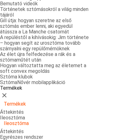
Bemutató videók
Történetek sztómásokról a világ minden
tájáról
Gill útja: hogyan szeretne az első
sztómás ember lenni, aki egyedül
átússza a La Manche csatornát
A repüléstől a kihívásokig: Jim története
– hogyan segít az urosztóma tovább
szárnyalni egy repülőmérnöknek
Az élet újra felfedezése a rák és a
sztómaműtét után
Hogyan változtatta meg az életemet a
soft convex megoldás
Sztóma klubok
SztómaNővér mobilapplikáció
Termékek
Bezárás
Termékek
Áttekintés
Ileosztóma
Ileosztóma
Áttekintés
Egyrészes rendszer