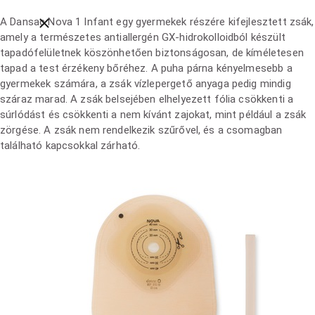
A Dansac Nova 1 Infant egy gyermekek részére kifejlesztett zsák,
Close breadcrumbs
amely a természetes antiallergén GX-hidrokolloidból készült
tapadófelületnek köszönhetően biztonságosan, de kíméletesen
tapad a test érzékeny bőréhez. A puha párna kényelmesebb a
gyermekek számára, a zsák vízlepergető anyaga pedig mindig
száraz marad. A zsák belsejében elhelyezett fólia csökkenti a
súrlódást és csökkenti a nem kívánt zajokat, mint például a zsák
zörgése. A zsák nem rendelkezik szűrővel, és a csomagban
található kapcsokkal zárható.