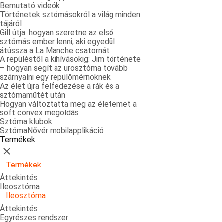
Bemutató videók
Történetek sztómásokról a világ minden
tájáról
Gill útja: hogyan szeretne az első
sztómás ember lenni, aki egyedül
átússza a La Manche csatornát
A repüléstől a kihívásokig: Jim története
– hogyan segít az urosztóma tovább
szárnyalni egy repülőmérnöknek
Az élet újra felfedezése a rák és a
sztómaműtét után
Hogyan változtatta meg az életemet a
soft convex megoldás
Sztóma klubok
SztómaNővér mobilapplikáció
Termékek
Bezárás
Termékek
Áttekintés
Ileosztóma
Ileosztóma
Áttekintés
Egyrészes rendszer