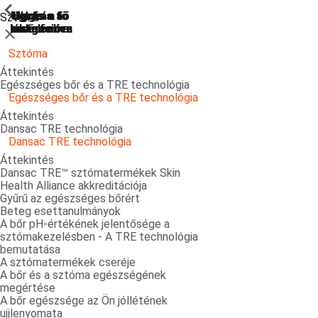
ShowPrevious
ShowPrevious
ShowPrevious
ShowPrevious
ShowPrevious
ShowPrevious
ShowPrevious
ShowPrevious
ShowPrevious
ShowPrevious
ShowPrevious
ShowPrevious
ShowPrevious
ShowPrevious
ShowPrevious
ShowPrevious
ShowPrevious
ShowPrevious
ShowPrevious
ShowPrevious
ShowPrevious
Ugrás a
Ugrás a fő
Ugrás a fő
Ugrás a fő
Ugrás a
Sztóma
kereséshez
navigációra
navigációra
tartalomra
láblécre
Bezárás
Sztóma
Áttekintés
Egészséges bőr és a TRE technológia
Egészséges bőr és a TRE technológia
Áttekintés
Dansac TRE technológia
Dansac TRE technológia
Áttekintés
Dansac TRE™ sztómatermékek Skin
Health Alliance akkreditációja
Gyűrű az egészséges bőrért
Beteg esettanulmányok
A bőr pH-értékének jelentősége a
sztómakezelésben - A TRE technológia
bemutatása
A sztómatermékek cseréje
A bőr és a sztóma egészségének
megértése
A bőr egészsége az Ön jóllétének
ujjlenyomata