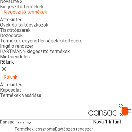
NovaLife 2
Kiegészítő termékek
Kiegészítő termékek
Áttekintés
Övek és tartóeszközök
Tisztítószerek
Dezodorok
Termékek egyenetlenségek kitöltésére
Irrigáló rendszer
HARTMANN kiegészítő termékek
Mintarendelés
Rólunk
Bezárás
Rólunk
Áttekintés
Kapcsolat
Termékek vásárlása
Keres
T
Bezárá
Open breadcrumbs
Nova 1 Infant
Dansac
Nova 1 Infant
Termékek
Ileosztóma
Egyrészes rendszer