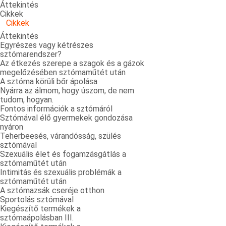
Áttekintés
Cikkek
Cikkek
Áttekintés
Egyrészes vagy kétrészes
sztómarendszer?
Az étkezés szerepe a szagok és a gázok
megelőzésében sztómaműtét után
A sztóma körüli bőr ápolása
Nyárra az álmom, hogy úszom, de nem
tudom, hogyan.
Fontos információk a sztómáról
Sztómával élő gyermekek gondozása
nyáron
Teherbeesés, várandósság, szülés
sztómával
Szexuális élet és fogamzásgátlás a
sztómaműtét után
Intimitás és szexuális problémák a
sztómaműtét után
A sztómazsák cseréje otthon
Sportolás sztómával
Kiegészítő termékek a
sztómaápolásban III.