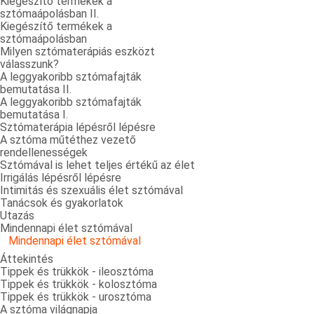
Kiegészítő termékek a
sztómaápolásban II.
Kiegészítő termékek a
sztómaápolásban
Milyen sztómaterápiás eszközt
válasszunk?
A leggyakoribb sztómafajták
bemutatása II.
A leggyakoribb sztómafajták
bemutatása I.
Sztómaterápia lépésről lépésre
A sztóma műtéthez vezető
rendellenességek
Sztómával is lehet teljes értékű az élet
Irrigálás lépésről lépésre
Intimitás és szexuális élet sztómával
Tanácsok és gyakorlatok
Utazás
Mindennapi élet sztómával
Mindennapi élet sztómával
Áttekintés
Tippek és trükkök - ileosztóma
Tippek és trükkök - kolosztóma
Tippek és trükkök - urosztóma
A sztóma világnapja