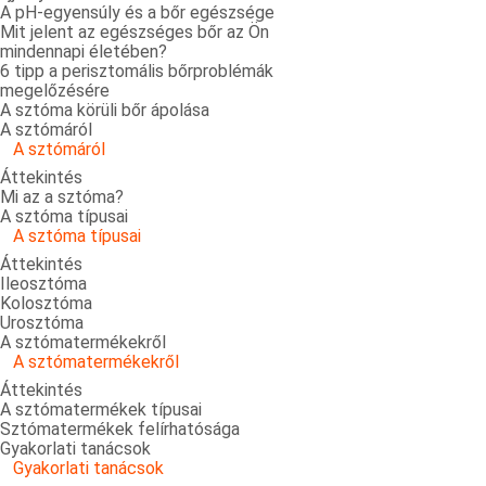
A pH-egyensúly és a bőr egészsége
Mit jelent az egészséges bőr az Ön
mindennapi életében?
6 tipp a perisztomális bőrproblémák
megelőzésére
A sztóma körüli bőr ápolása
A sztómáról
A sztómáról
Áttekintés
Mi az a sztóma?
A sztóma típusai
A sztóma típusai
Áttekintés
Ileosztóma
Kolosztóma
Urosztóma
A sztómatermékekről
A sztómatermékekről
Áttekintés
A sztómatermékek típusai
Sztómatermékek felírhatósága
Gyakorlati tanácsok
Gyakorlati tanácsok