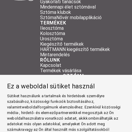
Gyakorlati tanácsok
Mindennapi élet sztómával
Sztóma klubok
SztómaNővér mobilapplikáció
TERMÉKEK
Ileosztóma
Kolosztóma
Urosztóma
Kiegészítő termékek
HARTMANN kiegészítő termékek
Mintarendelés
RÓLUNK
Kapcsolat
Termékek vásárlása
SZTÓMA
TERMÉKEK
Ez a weboldal sütiket használ
RÓLUNK
Sütiket használunk a tartalmak és hirdetések személyre
Facebook
szabásához, közösségi funkciók biztosításához,
valamintweboldalforgalmunk elemzéséhez. Ezenkívül közösségi
média-, hirdető- és elemezőpartnereinkkel megosztjuk az Ön
YouTube
weboldalhasználatra vonatkozó adatait, akikkombinálhatják az
adatokat más olyan adatokkal, amelyeket Ön adott meg
Impresszum
számukravagy az Ön által használt más szolgáltatásokból
Általános Szerződési Feltételek