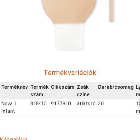
Termékvariációk
Terméknév
Termék
Cikkszám
Zsák
Darab/csomag
L
szám
színe
m
Nova 1
818-10
9177810
átlátszó
30
1
Infant
Képgaléria