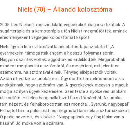
Niels (70) – Állandó kolosztóma
2005-ben Nielsnél rosszindulatú végbélrákot diagnosztizáltak. A
sugárterápia és a kemoterápia után Nielst megműtötték, aminek
eredményeként végleges kolosztómát kapott.
Niels így írja le a sztómával kapcsolatos tapasztalatait: „A
gyermekeim támogattak engem a hosszú folyamat során.
Nagyon őszinték voltak, aggódtak és érdeklődtek. Megpróbáltak
mindent megtanulni a sztómáról, és megérteni, mit jelentene
számomra, ha sztómával élnék. Tényleg elképesztők voltak.
Aztán itt voltak az unokáim is. Úgy döntöttem, elmondom a kis
unokáimnak, hogy sztómám van. A gyerekeknek megvan a maguk
módja az ilyen ügyek kezelésére. Szenteste a nyolcéves unokám
ült mellém. Hirtelen hang hallatszott a sztómámból. Az unoka
rám nézett, és felháborodottan azt mondta: „Gyerünk, nagypapa!”
Felhajtottam a pulcsimat, és megmutattam neki a sztómazsákot.
Ő pedig nevetett, és kibökte: "Nagypapának egy fingtáska van a
hasán!" Jó móka volt a számára.