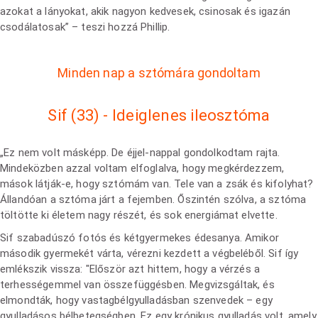
azokat a lányokat, akik nagyon kedvesek, csinosak és igazán
csodálatosak” – teszi hozzá Phillip.
Minden nap a sztómára gondoltam
Sif (33) - Ideiglenes ileosztóma
„Ez nem volt másképp. De éjjel-nappal gondolkodtam rajta.
Mindeközben azzal voltam elfoglalva, hogy megkérdezzem,
mások látják-e, hogy sztómám van. Tele van a zsák és kifolyhat?
Állandóan a sztóma járt a fejemben. Őszintén szólva, a sztóma
töltötte ki életem nagy részét, és sok energiámat elvette.
Sif szabadúszó fotós és kétgyermekes édesanya. Amikor
második gyermekét várta, vérezni kezdett a végbeléből. Sif így
emlékszik vissza: "Először azt hittem, hogy a vérzés a
terhességemmel van összefüggésben. Megvizsgáltak, és
elmondták, hogy vastagbélgyulladásban szenvedek – egy
gyulladásos bélbetegségben. Ez egy krónikus gyulladás volt, amely