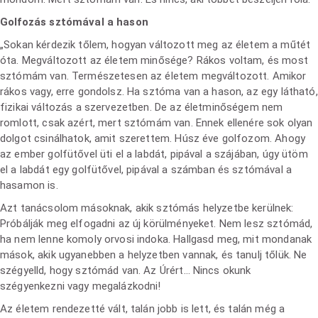
Golfozás sztómával a hason
„Sokan kérdezik tőlem, hogyan változott meg az életem a műtét
óta. Megváltozott az életem minősége? Rákos voltam, és most
sztómám van. Természetesen az életem megváltozott. Amikor
rákos vagy, erre gondolsz. Ha sztóma van a hason, az egy látható,
fizikai változás a szervezetben. De az életminőségem nem
romlott, csak azért, mert sztómám van. Ennek ellenére sok olyan
dolgot csinálhatok, amit szerettem. Húsz éve golfozom. Ahogy
az ember golfütővel üti el a labdát, pipával a szájában, úgy ütöm
el a labdát egy golfütővel, pipával a számban és sztómával a
hasamon is.
Azt tanácsolom másoknak, akik sztómás helyzetbe kerülnek:
Próbálják meg elfogadni az új körülményeket. Nem lesz sztómád,
ha nem lenne komoly orvosi indoka. Hallgasd meg, mit mondanak
mások, akik ugyanebben a helyzetben vannak, és tanulj tőlük. Ne
szégyelld, hogy sztómád van. Az Úrért… Nincs okunk
szégyenkezni vagy megalázkodni!
Az életem rendezetté vált, talán jobb is lett, és talán még a