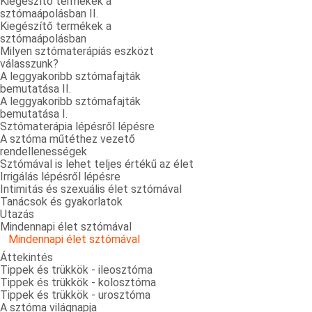
Kiegészítő termékek a
sztómaápolásban II.
Kiegészítő termékek a
sztómaápolásban
Milyen sztómaterápiás eszközt
válasszunk?
A leggyakoribb sztómafajták
bemutatása II.
A leggyakoribb sztómafajták
bemutatása I.
Sztómaterápia lépésről lépésre
A sztóma műtéthez vezető
rendellenességek
Sztómával is lehet teljes értékű az élet
Irrigálás lépésről lépésre
Intimitás és szexuális élet sztómával
Tanácsok és gyakorlatok
Utazás
Mindennapi élet sztómával
Mindennapi élet sztómával
Áttekintés
Tippek és trükkök - ileosztóma
Tippek és trükkök - kolosztóma
Tippek és trükkök - urosztóma
A sztóma világnapja