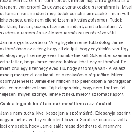
része. Mint az orrom. Nem ébredek minden nap arra a gondolatra:
Istenem, van orrom! És ugyanez vonatkozik a sztómámra is. Mivel
sztómám van, mindent meg tudok csinálni, ami azekőtt nem volt
lehetséges, amíg nem ellenőriztem a kiválasztásomat. Tudok
biciklizni, focizni, úszni, utazni és mindent, amit a barátaim. A
sztóma a testem és az életem természetes részévé vált!
Jamie anyja hozzáteszi: "A legfigyelemreméltóbb dolog Jamie
sztómájában az a tény, hogy elfelejtjük, hogy egyáltalán van. Úgy
él, ahogy egy tizennégy éves fiúnak élnie kell. Sok ember számára
érthetetlen, hogy Jamie ennyire boldog lehet egy sztómával. De
miért örül egy tizennégy éves fiú, hogy sztómája van? A válasz
mindig megijeszt egy kicsit, ez a reakcióm a régi időkre. Milyen
szörnyű lehetett Jamie-nek minden nap pelenkában a nadrágjában
élni, és megalázva lenni. Fáj belegondolni, hogy nem fogtam fel
teljesen, milyen szörnyű lehetett neki, mielőtt sztómát kapott."
Csak a legjobb barátaimnak meséltem a sztómáról
Jamie nem tudta, kivel beszéljen a sztómájáról. Édesanyja szerint
nagyon nehéz volt ilyen döntést hoznia. Sarah számára az volt a
legfontosabb, hogy Jamie saját maga dönthette el, mennyire