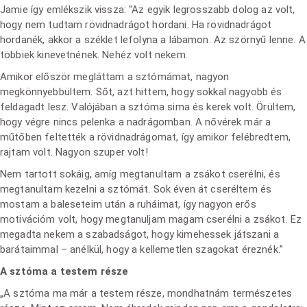
Jamie így emlékszik vissza: "Az egyik legrosszabb dolog az volt,
hogy nem tudtam rövidnadrágot hordani. Ha rövidnadrágot
hordanék, akkor a széklet lefolyna a lábamon. Az szörnyű lenne. A
többiek kinevetnének. Nehéz volt nekem.
Amikor először megláttam a sztómámat, nagyon
megkönnyebbültem. Sőt, azt hittem, hogy sokkal nagyobb és
feldagadt lesz. Valójában a sztóma sima és kerek volt. Örültem,
hogy végre nincs pelenka a nadrágomban. A nővérek már a
műtőben feltették a rövidnadrágomat, így amikor felébredtem,
rajtam volt. Nagyon szuper volt!
Nem tartott sokáig, amíg megtanultam a zsákot cserélni, és
megtanultam kezelni a sztómát. Sok éven át cseréltem és
mostam a baleseteim után a ruháimat, így nagyon erős
motivációm volt, hogy megtanuljam magam cserélni a zsákot. Ez
megadta nekem a szabadságot, hogy kimehessek játszani a
barátaimmal – anélkül, hogy a kellemetlen szagokat éreznék.”
A sztóma a testem része
„A sztóma ma már a testem része, mondhatnám természetes