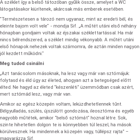
A széklet így a belső tátozóban gyűlik össze, amelyet a WC
látogatásakor kiürítenek, akárcsak más emberek esetében.
"Természetesen a tározó nem ugyanaz, mint az eredeti bél, és
eleinte bajom volt vele" - mondja Sif. „A műtét utáni első néhány
hónapban gondjaim voltak az éjszakai széklettartással. Ha már
nincs bélrendszered, a széklet mindig vékonyabb. A műtét utáni
első hónapok nehezek voltak számomra, de aztán minden nagyon
jól kezdett működni."
Meg tudod csinálni
„Azt tanácsolom másoknak, ha lesz vagy már van sztómájuk:
folytasd és éld úgy az életed, ahogyan azt a betegséged előtt
élted. Ne hagyd az életed "készenléti" üzemmódban csak azért,
mert sztómád lesz, vagy már van.
Amikor az egész közepén voltam, leküzdhetetlennek tűnt.
Bélgyulladás, szülés, újszülött gondozása, ileosztóma és egyéb
nagyobb műtétek, amikor "belső sztómát" hoznal létre. Sok,
szinte hihetetlen dolgon te is könnyebben túl leszel, ha mások
körülvesznek. Ha mindennek a közepén vagy, túllépsz rajta” –
magyarázza Sif.