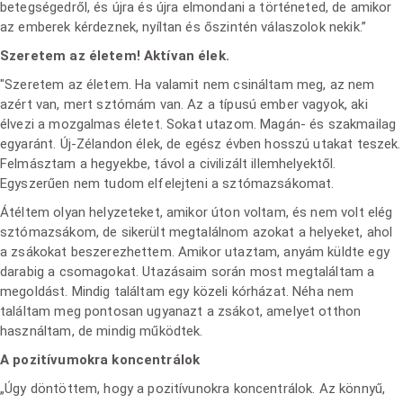
betegségedről, és újra és újra elmondani a történeted, de amikor
az emberek kérdeznek, nyíltan és őszintén válaszolok nekik.”
Szeretem az életem! Aktívan élek.
"Szeretem az életem. Ha valamit nem csináltam meg, az nem
azért van, mert sztómám van. Az a típusú ember vagyok, aki
élvezi a mozgalmas életet. Sokat utazom. Magán- és szakmailag
egyaránt. Új-Zélandon élek, de egész évben hosszú utakat teszek.
Felmásztam a hegyekbe, távol a civilizált illemhelyektől.
Egyszerűen nem tudom elfelejteni a sztómazsákomat.
Átéltem olyan helyzeteket, amikor úton voltam, és nem volt elég
sztómazsákom, de sikerült megtalálnom azokat a helyeket, ahol
a zsákokat beszerezhettem. Amikor utaztam, anyám küldte egy
darabig a csomagokat. Utazásaim során most megtaláltam a
megoldást. Mindig találtam egy közeli kórházat. Néha nem
találtam meg pontosan ugyanazt a zsákot, amelyet otthon
használtam, de mindig működtek.
A pozitívumokra koncentrálok
„Úgy döntöttem, hogy a pozitívunokra koncentrálok. Az könnyű,