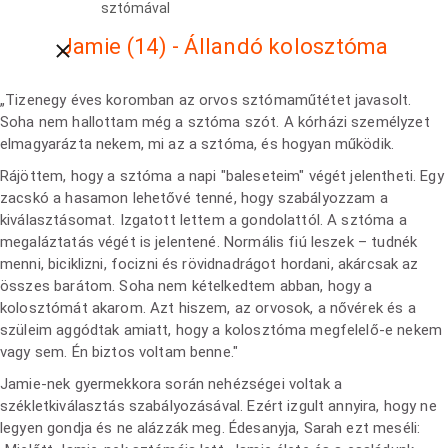
sztómával
Jamie (14) - Állandó kolosztóma
Close breadcrumbs
„Tizenegy éves koromban az orvos sztómaműtétet javasolt.
Soha nem hallottam még a sztóma szót. A kórházi személyzet
elmagyarázta nekem, mi az a sztóma, és hogyan működik.
Rájöttem, hogy a sztóma a napi "baleseteim" végét jelentheti. Egy
zacskó a hasamon lehetővé tenné, hogy szabályozzam a
kiválasztásomat. Izgatott lettem a gondolattól. A sztóma a
megaláztatás végét is jelentené. Normális fiú leszek – tudnék
menni, biciklizni, focizni és rövidnadrágot hordani, akárcsak az
összes barátom. Soha nem kételkedtem abban, hogy a
kolosztómát akarom. Azt hiszem, az orvosok, a nővérek és a
szüleim aggódtak amiatt, hogy a kolosztóma megfelelő-e nekem
vagy sem. Én biztos voltam benne."
Jamie-nek gyermekkora során nehézségei voltak a
székletkiválasztás szabályozásával. Ezért izgult annyira, hogy ne
legyen gondja és ne alázzák meg. Édesanyja, Sarah ezt meséli: