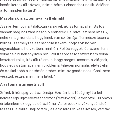
hasán keresztül távozik, szinte bármit elmondhat nekik. Valóban
áttör minden határt!”
Másoknak is sztómával kell élniük!
„Szerettem volna találkozni valakivel, aki sztómával él! Biztos
vannak még hozzám hasonló emberek. De mivel ez nem látszik,
nehéz megmondani, hogy kinek van sztómája. Természetesen a
kórházi személyzet azt mondta nekem, hogy sok nő van
ugyanabban a helyzetben, mint én. Fotós vagyok, és szerettem
volna találni néhány ilyen nőt. Portrésorozatot szerettem volna
készíteni róluk, köztük rólam is, hogy megmutassam a világnak,
hogy egy sztómával nem probléma teljesen normális életet élni,
és sokkal több a sztómás ember, mint az gondolnánk. Csak nem
vesszük észre, mert nem látjuk."
A sztóma átmeneti volt
Sifnek 5 hónapig volt sztómája. Ezután lehetőség nyílt a bél
helyett egy úgynevezett tározót (rezervoárt) létrehozni. Bizonyos
értelemben ez egy belső sztóma. Az orvosok a vékonybél alsó
részét U alakúra "hajlították", és egy tározót készítettek, varrtak.