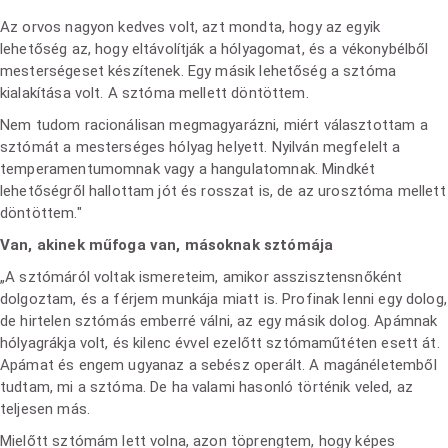
Az orvos nagyon kedves volt, azt mondta, hogy az egyik
lehetőség az, hogy eltávolítják a hólyagomat, és a vékonybélből
mesterségeset készítenek. Egy másik lehetőség a sztóma
kialakítása volt. A sztóma mellett döntöttem.
Nem tudom racionálisan megmagyarázni, miért választottam a
sztómát a mesterséges hólyag helyett. Nyilván megfelelt a
temperamentumomnak vagy a hangulatomnak. Mindkét
lehetőségről hallottam jót és rosszat is, de az urosztóma mellett
döntöttem."
Van, akinek műfoga van, másoknak sztómája
„A sztómáról voltak ismereteim, amikor asszisztensnőként
dolgoztam, és a férjem munkája miatt is. Profinak lenni egy dolog,
de hirtelen sztómás emberré válni, az egy másik dolog. Apámnak
hólyagrákja volt, és kilenc évvel ezelőtt sztómaműtéten esett át.
Apámat és engem ugyanaz a sebész operált. A magánéletemből
tudtam, mi a sztóma. De ha valami hasonló történik veled, az
teljesen más.
Mielőtt sztómám lett volna, azon töprengtem, hogy képes