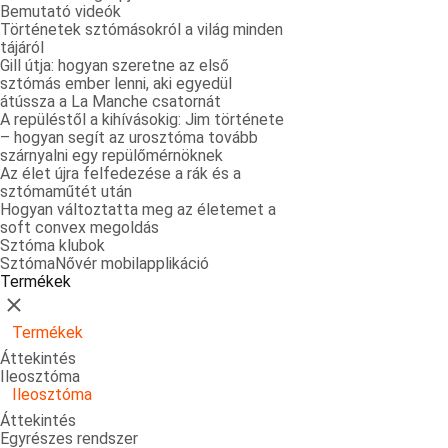
Bemutató videók
Történetek sztómásokról a világ minden
tájáról
Gill útja: hogyan szeretne az első
sztómás ember lenni, aki egyedül
átússza a La Manche csatornát
A repüléstől a kihívásokig: Jim története
– hogyan segít az urosztóma tovább
szárnyalni egy repülőmérnöknek
Az élet újra felfedezése a rák és a
sztómaműtét után
Hogyan változtatta meg az életemet a
soft convex megoldás
Sztóma klubok
SztómaNővér mobilapplikáció
Termékek
Bezárás
Termékek
Áttekintés
Ileosztóma
Ileosztóma
Áttekintés
Egyrészes rendszer