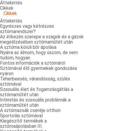
Áttekintés
Cikkek
Cikkek
Áttekintés
Egyrészes vagy kétrészes
sztómarendszer?
Az étkezés szerepe a szagok és a gázok
megelőzésében sztómaműtét után
A sztóma körüli bőr ápolása
Nyárra az álmom, hogy úszom, de nem
tudom, hogyan.
Fontos információk a sztómáról
Sztómával élő gyermekek gondozása
nyáron
Teherbeesés, várandósság, szülés
sztómával
Szexuális élet és fogamzásgátlás a
sztómaműtét után
Intimitás és szexuális problémák a
sztómaműtét után
A sztómazsák cseréje otthon
Sportolás sztómával
Kiegészítő termékek a
sztómaápolásban III.