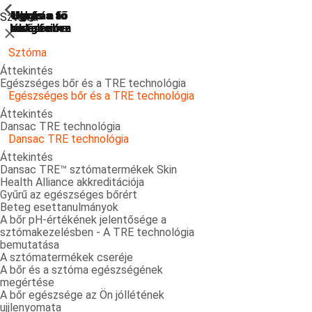
ShowPrevious
ShowPrevious
ShowPrevious
ShowPrevious
ShowPrevious
ShowPrevious
ShowPrevious
ShowPrevious
ShowPrevious
ShowPrevious
ShowPrevious
ShowPrevious
ShowPrevious
ShowPrevious
ShowPrevious
ShowPrevious
ShowPrevious
ShowPrevious
ShowPrevious
ShowPrevious
ShowPrevious
Ugrás a
Ugrás a fő
Ugrás a fő
Ugrás a fő
Ugrás a
Sztóma
kereséshez
navigációra
navigációra
tartalomra
láblécre
Bezárás
Sztóma
Áttekintés
Egészséges bőr és a TRE technológia
Egészséges bőr és a TRE technológia
Áttekintés
Dansac TRE technológia
Dansac TRE technológia
Áttekintés
Dansac TRE™ sztómatermékek Skin
Health Alliance akkreditációja
Gyűrű az egészséges bőrért
Beteg esettanulmányok
A bőr pH-értékének jelentősége a
sztómakezelésben - A TRE technológia
bemutatása
A sztómatermékek cseréje
A bőr és a sztóma egészségének
megértése
A bőr egészsége az Ön jóllétének
ujjlenyomata