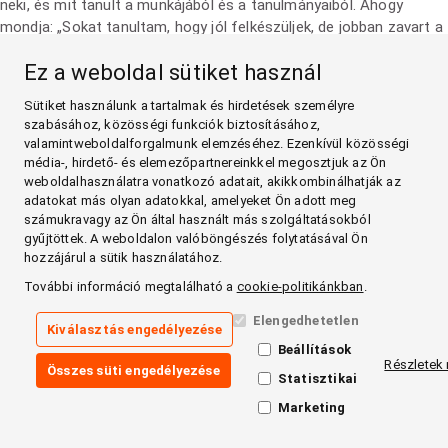
neki, és mit tanult a munkájából és a tanulmányaiból. Ahogy
mondja: „Sokat tanultam, hogy jól felkészüljek, de jobban zavart a
hólyagrák. A sztómám csak egy plusz darab volt, amely lehetővé
Ez a weboldal sütiket használ
tette, hogy folytassam az életem. Nem gondoltam annyit a
sztómámra, csak azt akartam, hogy jól legyek – és az nem a rák.”
Sütiket használunk a tartalmak és hirdetések személyre
Sztómazsák mérete
szabásához, közösségi funkciók biztosításához,
valamintweboldalforgalmunk elemzéséhez. Ezenkívül közösségi
„Először megrémültem a zsák hangjától. Az én képzeletemben a
média-, hirdető- és elemezőpartnereinkkel megosztjuk az Ön
sztómazsák akkora volt, mint egy bevásárlótáska. Féltem, hogy
weboldalhasználatra vonatkozó adatait, akikkombinálhatják az
túlcsordul és leesik. Eleinte mindig kiszaladtam a wc-re és
adatokat más olyan adatokkal, amelyeket Ön adott meg
számukravagy az Ön által használt más szolgáltatásokból
megnéztem a zsákot, de a legtöbb esetben ez csak az én
gyűjtöttek. A weboldalon valóböngészés folytatásával Ön
fantáziám volt. A zsák jól működött, és csak egy balesetem volt,
hozzájárul a sütik használatához.
ami a repülőtéren történt. Nagyon kellemetlen volt. Most már
További információ megtalálható a
cookie-politikánkban
.
tudom, hogy mindig magammal kell vinnem egy plusz zsákot,
hogy bármikor kicserélhessem. De mint mondtam, ez csak
Elengedhetetlen
Kiválasztás engedélyezése
egyszer történt."
Beállítások
„A családom nagyon természetes módon viszonyul a
Részletek 
Összes süti engedélyezése
Statisztikai
sztómámhoz. A legidősebb unokák látták a zsákot, és nagyon
érdekelte őket, hogyan működik. Meséltem nekik a sztómáról és
Marketing
azóta nem ez a téma áll a középpontban. A gyerekek úgy