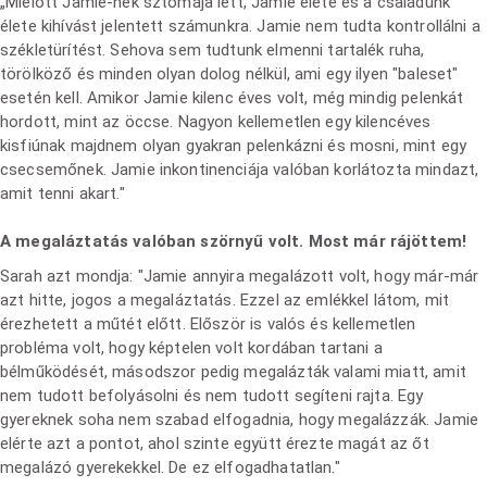
„Mielőtt Jamie-nek sztómája lett, Jamie élete és a családunk
élete kihívást jelentett számunkra. Jamie nem tudta kontrollálni a
székletürítést. Sehova sem tudtunk elmenni tartalék ruha,
törölköző és minden olyan dolog nélkül, ami egy ilyen "baleset"
esetén kell. Amikor Jamie kilenc éves volt, még mindig pelenkát
hordott, mint az öccse. Nagyon kellemetlen egy kilencéves
kisfiúnak majdnem olyan gyakran pelenkázni és mosni, mint egy
csecsemőnek. Jamie inkontinenciája valóban korlátozta mindazt,
amit tenni akart."
A megaláztatás valóban szörnyű volt. Most már rájöttem!
Sarah azt mondja: "Jamie annyira megalázott volt, hogy már-már
azt hitte, jogos a megaláztatás. Ezzel az emlékkel látom, mit
érezhetett a műtét előtt. Először is valós és kellemetlen
probléma volt, hogy képtelen volt kordában tartani a
bélműködését, másodszor pedig megalázták valami miatt, amit
nem tudott befolyásolni és nem tudott segíteni rajta. Egy
gyereknek soha nem szabad elfogadnia, hogy megalázzák. Jamie
elérte azt a pontot, ahol szinte együtt érezte magát az őt
megalázó gyerekekkel. De ez elfogadhatatlan."