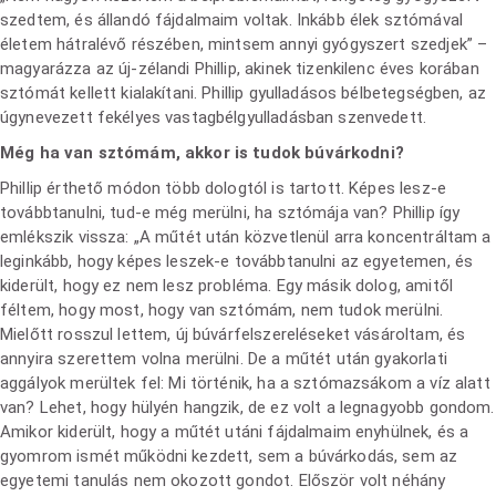
szedtem, és állandó fájdalmaim voltak. Inkább élek sztómával
életem hátralévő részében, mintsem annyi gyógyszert szedjek” –
magyarázza az új-zélandi Phillip, akinek tizenkilenc éves korában
sztómát kellett kialakítani. Phillip gyulladásos bélbetegségben, az
úgynevezett fekélyes vastagbélgyulladásban szenvedett.
Még ha van sztómám, akkor is tudok búvárkodni?
Phillip érthető módon több dologtól is tartott. Képes lesz-e
továbbtanulni, tud-e még merülni, ha sztómája van? Phillip így
emlékszik vissza: „A műtét után közvetlenül arra koncentráltam a
leginkább, hogy képes leszek-e továbbtanulni az egyetemen, és
kiderült, hogy ez nem lesz probléma. Egy másik dolog, amitől
féltem, hogy most, hogy van sztómám, nem tudok merülni.
Mielőtt rosszul lettem, új búvárfelszereléseket vásároltam, és
annyira szerettem volna merülni. De a műtét után gyakorlati
aggályok merültek fel: Mi történik, ha a sztómazsákom a víz alatt
van? Lehet, hogy hülyén hangzik, de ez volt a legnagyobb gondom.
Amikor kiderült, hogy a műtét utáni fájdalmaim enyhülnek, és a
gyomrom ismét működni kezdett, sem a búvárkodás, sem az
egyetemi tanulás nem okozott gondot. Először volt néhány