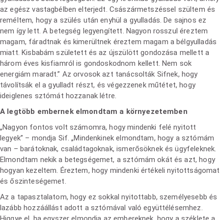
az egész vastagbélben elterjedt. Császármetszéssel szültem és
reméltem, hogy a szülés után enyhül a gyulladás. De sajnos ez
nem így lett. A betegség legyengített. Nagyon rosszul éreztem
magam, fáradtnak és kimerültnek éreztem magam a bélgyulladás
miatt. Kisbabám született és az újszülött gondozása mellett a
három éves kisfiamról is gondoskodnom kellett. Nem sok
energiám maradt.” Az orvosok azt tanácsolták Sifnek, hogy
távolítsák el a gyulladt részt, és végezzenek műtétet, hogy
ideiglenes sztómát hozzanak létre.
A legtöbb embernek elmondtam a környezetemben
„Nagyon fontos volt számomra, hogy mindenki felé nyitott
legyek” – mondja Sif. „Mindenkinek elmondtam, hogy a sztómám
van – barátoknak, családtagoknak, ismerősöknek és ügyfeleknek.
Elmondtam nekik a betegségemet, a sztómám okát és azt, hogy
hogyan kezeltem. Éreztem, hogy mindenki értékeli nyitottságomat
és őszinteségemet.
Az a tapasztalatom, hogy ez sokkal nyitottabb, személyesebb és
lazább hozzáállást adott a sztómával való együttélésemhez.
Higgye el, ha egyszer elmondja az embereknek, hogy a széklete a