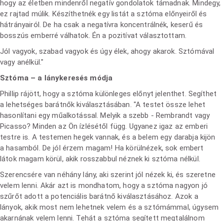
hogy az életben mindenről negatív gondolatok támadnak. Mindegy,
ez rajtad múlik. Készíthetnék egy listát a sztóma előnyeiről és
hátrányairól. De ha csak a negatívra koncentrálnék, keserű és
bosszús emberré válhatok. Én a pozitívat választottam.
Jól vagyok, szabad vagyok és úgy élek, ahogy akarok. Sztómával
vagy anélkül."
Sztóma – a lánykeresés módja
Phillip rájött, hogy a sztóma különleges előnyt jelenthet. Segíthet
a lehetséges barátnők kiválasztásában. "A testet össze lehet
hasonlítani egy műalkotással. Melyik a szebb - Rembrandt vagy
Picasso? Minden az Ön ízlésétől függ. Ugyanez igaz az emberi
testre is. A testemen hegek vannak, és a belem egy darabja kijön
a hasamból. De jól érzem magam! Ha körülnézek, sok embert
látok magam körül, akik rosszabbul néznek ki sztóma nélkül.
Szerencsére van néhány lány, aki szerint jól nézek ki, és szeretne
velem lenni. Akár azt is mondhatom, hogy a sztóma nagyon jó
szűrőt adott a potenciális barátnő kiválasztásához. Azok a
lányok, akik most nem lehetnek velem és a sztómámmal, úgysem
akarnának velem lenni. Tehát a sztóma segített megtalálnom