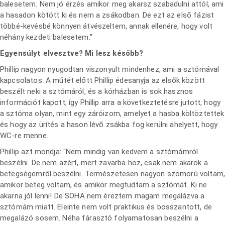
balesetem. Nem jó érzés amikor meg akarsz szabadulni attól, ami
a hasadon kötött ki és nem a zsákodban. De ezt az első fázist
többé-kevésbé könnyen átvészeltem, annak ellenére, hogy volt
néhány kezdeti balesetem."
Egyensúlyt elvesztve? Mi lesz később?
Phillip nagyon nyugodtan viszonyult mindenhez, ami a sztómával
kapcsolatos. A műtét előtt Phillip édesanyja az elsők között
beszélt neki a sztómáról, és a kórházban is sok hasznos
információt kapott, így Phillip arra a következtetésre jutott, hogy
a sztóma olyan, mint egy záróizom, amelyet a hasba költöztettek
és hogy az ürítés a hason lévő zsákba fog kerülni ahelyett, hogy
WC-re menne.
Phillip azt mondja: "Nem mindig van kedvem a sztómámról
beszélni. De nem azért, mert zavarba hoz, csak nem akarok a
betegségemről beszélni. Természetesen nagyon szomorú voltam,
amikor beteg voltam, és amikor megtudtam a sztómát. Ki ne
akarna jól lenni! De SOHA nem éreztem magam megalázva a
sztómám miatt. Eleinte nem volt praktikus és bosszantott, de
megalázó sosem. Néha fárasztó folyamatosan beszélni a