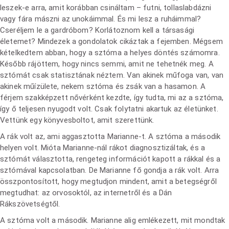
leszek-e arra, amit korábban csináltam – futni, tollaslabdázni
vagy fára mászni az unokáimmal. És mi lesz a ruháimmal?
Cseréljem le a gardróbom? Korlátoznom kell a társasági
életemet? Mindezek a gondolatok cikáztak a fejemben. Mégsem
kételkedtem abban, hogy a sztóma a helyes döntés számomra.
Később rájöttem, hogy nincs semmi, amit ne tehetnék meg. A
sztómát csak statisztának néztem. Van akinek műfoga van, van
akinek műízülete, nekem sztóma és zsák van a hasamon. A
férjem szakképzett nővérként kezdte, így tudta, mi az a sztóma,
így ő teljesen nyugodt volt. Csak folytatni akartuk az életünket.
Vettünk egy könyvesboltot, amit szerettünk.
A rák volt az, ami aggasztotta Marianne-t. A sztóma a második
helyen volt. Mióta Marianne-nál rákot diagnosztizáltak, és a
sztómát választotta, rengeteg információt kapott a rákkal és a
sztómával kapcsolatban. De Marianne fő gondja a rák volt. Arra
összpontosított, hogy megtudjon mindent, amit a betegségről
megtudhat: az orvosoktól, az internetről és a Dán
Rákszövetségtől.
A sztóma volt a második. Marianne alig emlékezett, mit mondtak