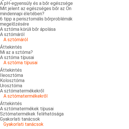
A pH-egyensúly és a bőr egészsége
Mit jelent az egészséges bőr az Ön
mindennapi életében?
6 tipp a perisztomális bőrproblémák
megelőzésére
A sztóma körüli bőr ápolása
A sztómáról
A sztómáról
Áttekintés
Mi az a sztóma?
A sztóma típusai
A sztóma típusai
Áttekintés
Ileosztóma
Kolosztóma
Urosztóma
A sztómatermékekről
A sztómatermékekről
Áttekintés
A sztómatermékek típusai
Sztómatermékek felírhatósága
Gyakorlati tanácsok
Gyakorlati tanácsok