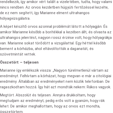
rendelkezik, így amikor vért talált a vizeletében, tudta, hogy valami
nincs rendben. Az orvos kezdetben húgyúti fertőzéssel kezelte,
de ez nem segített, így Marianne elment ultrahangos
hólyagvizsgálatra.
A képet készítő orvos azonnal problémát látott a hólyagján. És
amikor Marianne később a borítékkal a kezében állt, és olvasta az
ultrahangos jelentést, nagyon rossz érzése volt, hogy hólyagrákja
van. Marianne sokat törődött a vizsgálattal. Egy héttel később
bement a kórházba, ahol eltávolították a daganatát, és
szövetmintát vettek.
Összetört – teljesen
Marianne így emlékszik vissza: „Nagyon türelmetlenül vártam az
eredményt. Felhívtam a kórházat, hogy megvan-e már a citológiai
eredmény. Általában az eredményeket nem közlik telefonban. De
ragaszkodtam hozzá. Így hát azt mondták nekem: Rákos vagyok.
Megtört. Abszolút és teljesen. Annyira drukkoltam, hogy
megtudjam az eredményt, pedig erős volt a gyanúm, hogy rák
lehet. De amikor meghallottam, hogy az orvos ezt mondta,
összetörtem.