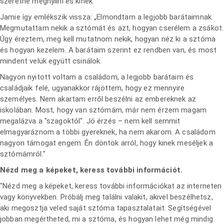
szeretne megnyílni és kinek.
Jamie így emlékszik vissza: „Elmondtam a legjobb barátaimnak.
Megmutattam nekik a sztómát és azt, hogyan cserélem a zsákot.
Úgy éreztem, meg kell mutatnom nekik, hogyan néz ki a sztóma
és hogyan kezelem. A barátaim szerint ez rendben van, és most
mindent velük együtt csinálok.
Nagyon nyitott voltam a családom, a legjobb barátaim és
családjaik felé, ugyanakkor rájöttem, hogy ez mennyire
személyes. Nem akartam erről beszélni az embereknek az
iskolában. Most, hogy van sztómám, már nem érzem magam
megalázva a "szagoktól". Jó érzés – nem kell semmit
elmagyaráznom a többi gyereknek, ha nem akarom. A családom
nagyon támogat engem. Én döntök arról, hogy kinek meséljek a
sztómámról."
Nézd meg a képeket, keress további információt.
"Nézd meg a képeket, keress további információkat az interneten
vagy könyvekben. Próbálj meg találni valakit, akivel beszélhetsz,
aki megosztja veled saját sztóma tapasztalatait. Segítségével
jobban megértheted, mi a sztóma, és hogyan lehet még mindig