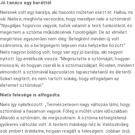
Jó tanács egy baráttól
Nielsnek volt egy barátja, aki hasonló műtéten esett át. Hallva, mi
vár Nielsre, meghívta vacsorára, hogy meséljen neki a sztómáról:
"Nyugdíjas fogorvos vagyok, tudok valamit a testi funkciókról, és
megértem a sztóma működésének fiziológiáját. De az elmélet
megértése egyszerűen nem elég. Betegként minden új volt
számomra, és a betegségem teljesen más helyzetbe hozott.”
Niels nagyon boldog volt, hogy van egy jó barátja, aki nagyon
nyitott. Így emlékszik vissza: "Megmutatta a sztómáját, hogyan
mossa ki, és hogyan cseréli ki a sztómazsákjait. Röviden, mindent
elmondott a sztómával kapcsolatos tapasztalatairól és életéről.
Sokat segített, és nem tartott sokáig, hogy elfogadjam az
életemet sztómával."
Niels felesége is elfogadta
Niels így nyilatkozott: „Természetesen nagy változás látni, hogy
sztómával a hasamon vagyok. Főleg a műtét utáni időszakban.
Állandó a sztómám, de megszoktam. A sztóma kétségtelenül
gyökeres változás volt. A testem másképp néz ki. Valószínűleg
sok embert érdekelne, hogyan reagált a feleségem. Jobban örül,