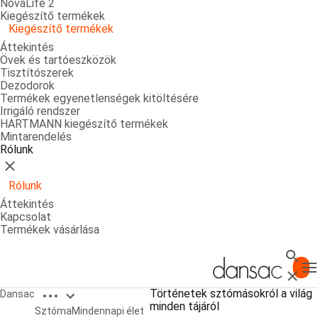
NovaLife 2
Kiegészítő termékek
Kiegészítő termékek
Áttekintés
Övek és tartóeszközök
Tisztítószerek
Dezodorok
Termékek egyenetlenségek kitöltésére
Irrigáló rendszer
HARTMANN kiegészítő termékek
Mintarendelés
Rólunk
Bezárás
Rólunk
Áttekintés
Kapcsolat
Termékek vásárlása
Keres
T
Bezárá
Open breadcrumbs
Történetek sztómásokról a világ
Dansac
minden tájáról
Most rövidnadrág van rajtam!
Sztóma
Mindennapi élet