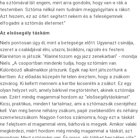
ha sztómával lát engem, mint arra gondolni, hogy van-e rák a
testemben. Sztóma nélkül nem tudnám meggyógyítani a rákot.
Azt hiszem, ez az ötlet segített nekem és a feleségemnek
elfogadni a sztómás életemet.”
Az elsősegély táskám
Niels pontosan úgy él, mint a betegsége előtt. Ugyanazt csinálja,
szeret a családjával élni, utazni, biciklizni, rajzolni és festeni.
Klarinéton is játszik. "Klarinétozom egy jazz zenekarban" - mondja
Niels. „A csoportban mindenki tudja, hogy sztómám van.
Különböző alkalmakkor játszunk. Egyik nap kint játszottunk a
kertben. Az előadás közepén hirtelen éreztem, hogy a zsákom
szivárog. Ki kellett mennem a kertbe kicserélni a zsákot. Ez egy
olyan helyzet volt, amely bárkivel megtörténhet, akinek sztómája
van. Ezért mindig magammal hordom az "elsősegélytáskámat".
Kicsi, praktikus, mindent tartalmaz, ami a sztómazsák cseréjéhez
kell. Van még benne néhány zsákom, papír zsebkendőm és néhány
szemeteszsákom. Nagyon fontos számomra, hogy ezt a táskát
ne felejtsem el magammal vinni, bárhová is megyek. Amikor valaki
megkérdezi, miért hordom még mindig magammal a táskát, azt
mondom: Mert sztómám van. És nincs, aki többet beszéljen róla."