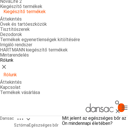
NovaLife 2
Kiegészítő termékek
Kiegészítő termékek
Áttekintés
Övek és tartóeszközök
Tisztítószerek
Dezodorok
Termékek egyenetlenségek kitöltésére
Irrigáló rendszer
HARTMANN kiegészítő termékek
Mintarendelés
Rólunk
Bezárás
Rólunk
Áttekintés
Kapcsolat
Termékek vásárlása
Keres
T
Bezárá
Open breadcrumbs
Mit jelent az egészséges bőr az
Dansac
Ön mindennapi életében?
Mit jelent az egészséges bőr az Ön
Sztóma
Egészséges bőr