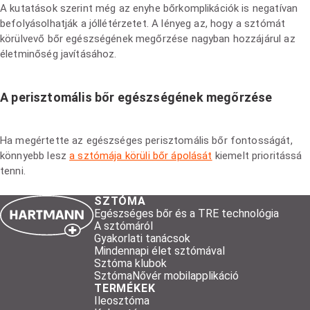
A kutatások szerint még az enyhe bőrkomplikációk is negatívan
befolyásolhatják a jóllétérzetet. A lényeg az, hogy a sztómát
körülvevő bőr egészségének megőrzése nagyban hozzájárul az
életminőség javításához.
A perisztomális bőr egészségének megőrzése
Ha megértette az egészséges perisztomális bőr fontosságát,
könnyebb lesz
a sztómája körüli bőr ápolását
kiemelt prioritássá
tenni.
SZTÓMA
Egészséges bőr és a TRE technológia
A sztómáról
Gyakorlati tanácsok
Mindennapi élet sztómával
Sztóma klubok
SztómaNővér mobilapplikáció
TERMÉKEK
Ileosztóma