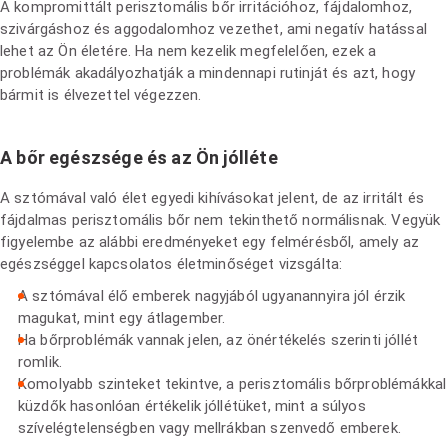
A kompromittált perisztomális bőr irritációhoz, fájdalomhoz,
szivárgáshoz és aggodalomhoz vezethet, ami negatív hatással
lehet az Ön életére. Ha nem kezelik megfelelően, ezek a
problémák akadályozhatják a mindennapi rutinját és azt, hogy
bármit is élvezettel végezzen.
A bőr egészsége és az Ön jólléte
A sztómával való élet egyedi kihívásokat jelent, de az irritált és
fájdalmas perisztomális bőr nem tekinthető normálisnak. Vegyük
figyelembe az alábbi eredményeket egy felmérésből, amely az
egészséggel kapcsolatos életminőséget vizsgálta:
A sztómával élő emberek nagyjából ugyanannyira jól érzik
magukat, mint egy átlagember.
Ha bőrproblémák vannak jelen, az önértékelés szerinti jóllét
romlik.
Komolyabb szinteket tekintve, a perisztomális bőrproblémákkal
küzdők hasonlóan értékelik jóllétüket, mint a súlyos
szívelégtelenségben vagy mellrákban szenvedő emberek.