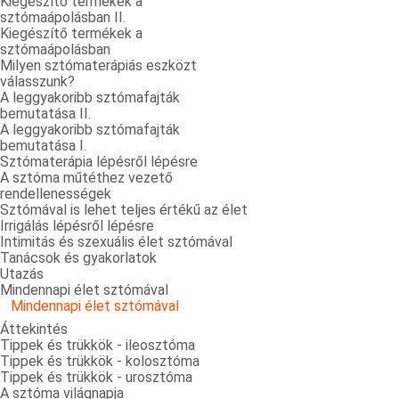
Kiegészítő termékek a
sztómaápolásban II.
Kiegészítő termékek a
sztómaápolásban
Milyen sztómaterápiás eszközt
válasszunk?
A leggyakoribb sztómafajták
bemutatása II.
A leggyakoribb sztómafajták
bemutatása I.
Sztómaterápia lépésről lépésre
A sztóma műtéthez vezető
rendellenességek
Sztómával is lehet teljes értékű az élet
Irrigálás lépésről lépésre
Intimitás és szexuális élet sztómával
Tanácsok és gyakorlatok
Utazás
Mindennapi élet sztómával
Mindennapi élet sztómával
Áttekintés
Tippek és trükkök - ileosztóma
Tippek és trükkök - kolosztóma
Tippek és trükkök - urosztóma
A sztóma világnapja