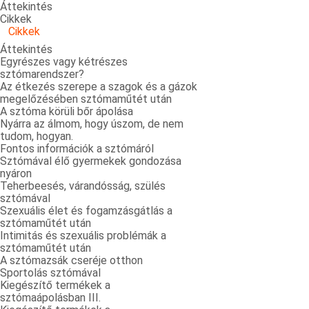
Áttekintés
Cikkek
Cikkek
Áttekintés
Egyrészes vagy kétrészes
sztómarendszer?
Az étkezés szerepe a szagok és a gázok
megelőzésében sztómaműtét után
A sztóma körüli bőr ápolása
Nyárra az álmom, hogy úszom, de nem
tudom, hogyan.
Fontos információk a sztómáról
Sztómával élő gyermekek gondozása
nyáron
Teherbeesés, várandósság, szülés
sztómával
Szexuális élet és fogamzásgátlás a
sztómaműtét után
Intimitás és szexuális problémák a
sztómaműtét után
A sztómazsák cseréje otthon
Sportolás sztómával
Kiegészítő termékek a
sztómaápolásban III.