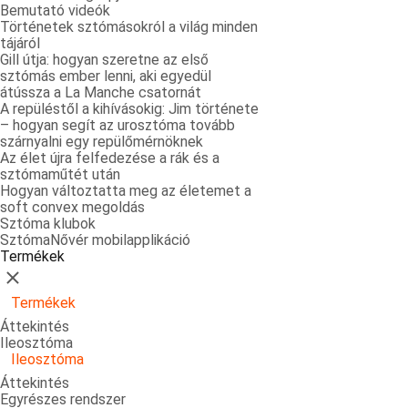
Bemutató videók
Történetek sztómásokról a világ minden
tájáról
Gill útja: hogyan szeretne az első
sztómás ember lenni, aki egyedül
átússza a La Manche csatornát
A repüléstől a kihívásokig: Jim története
– hogyan segít az urosztóma tovább
szárnyalni egy repülőmérnöknek
Az élet újra felfedezése a rák és a
sztómaműtét után
Hogyan változtatta meg az életemet a
soft convex megoldás
Sztóma klubok
SztómaNővér mobilapplikáció
Termékek
Bezárás
Termékek
Áttekintés
Ileosztóma
Ileosztóma
Áttekintés
Egyrészes rendszer