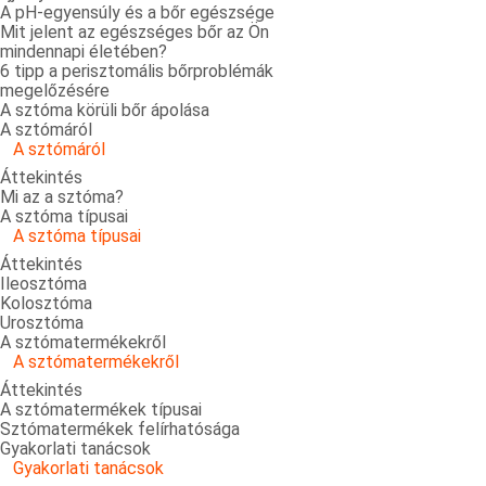
A pH-egyensúly és a bőr egészsége
Mit jelent az egészséges bőr az Ön
mindennapi életében?
6 tipp a perisztomális bőrproblémák
megelőzésére
A sztóma körüli bőr ápolása
A sztómáról
A sztómáról
Áttekintés
Mi az a sztóma?
A sztóma típusai
A sztóma típusai
Áttekintés
Ileosztóma
Kolosztóma
Urosztóma
A sztómatermékekről
A sztómatermékekről
Áttekintés
A sztómatermékek típusai
Sztómatermékek felírhatósága
Gyakorlati tanácsok
Gyakorlati tanácsok