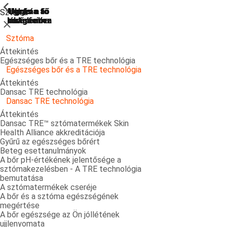
ShowPrevious
ShowPrevious
ShowPrevious
ShowPrevious
ShowPrevious
ShowPrevious
ShowPrevious
ShowPrevious
ShowPrevious
ShowPrevious
ShowPrevious
ShowPrevious
ShowPrevious
ShowPrevious
ShowPrevious
ShowPrevious
ShowPrevious
ShowPrevious
ShowPrevious
ShowPrevious
ShowPrevious
Ugrás a
Ugrás a fő
Ugrás a fő
Ugrás a fő
Ugrás a
Sztóma
kereséshez
navigációra
navigációra
tartalomra
láblécre
Bezárás
Sztóma
Áttekintés
Egészséges bőr és a TRE technológia
Egészséges bőr és a TRE technológia
Áttekintés
Dansac TRE technológia
Dansac TRE technológia
Áttekintés
Dansac TRE™ sztómatermékek Skin
Health Alliance akkreditációja
Gyűrű az egészséges bőrért
Beteg esettanulmányok
A bőr pH-értékének jelentősége a
sztómakezelésben - A TRE technológia
bemutatása
A sztómatermékek cseréje
A bőr és a sztóma egészségének
megértése
A bőr egészsége az Ön jóllétének
ujjlenyomata