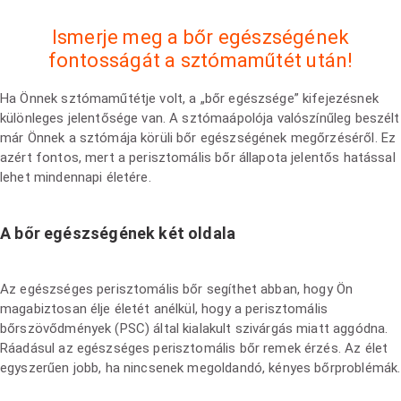
Ismerje meg a bőr egészségének
fontosságát a sztómaműtét után!
Ha Önnek sztómaműtétje volt, a „bőr egészsége” kifejezésnek
különleges jelentősége van. A sztómaápolója valószínűleg beszélt
már Önnek a sztómája körüli bőr egészségének megőrzéséről. Ez
azért fontos, mert a perisztomális bőr állapota jelentős hatással
lehet mindennapi életére.
A bőr egészségének két oldala
Az egészséges perisztomális bőr segíthet abban, hogy Ön
magabiztosan élje életét anélkül, hogy a perisztomális
bőrszövődmények (PSC) által kialakult szivárgás miatt aggódna.
Ráadásul az egészséges perisztomális bőr remek érzés. Az élet
egyszerűen jobb, ha nincsenek megoldandó, kényes bőrproblémák.