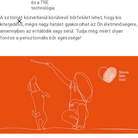
és a TRE
mindennapi életében?
technológia
A sztómát közvetlenül körülvevő bőrfelület lehet, hogy kis
Close breadcrumbs
kiterjedésű, mégis nagy hatást gyakorolhat az Ön életminőségére,
amennyiben az irritálódik vagy sérül. Tudja meg, miért olyan
fontos a perisztomális bőr egészsége!