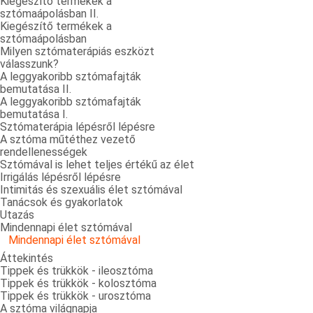
Kiegészítő termékek a
sztómaápolásban II.
Kiegészítő termékek a
sztómaápolásban
Milyen sztómaterápiás eszközt
válasszunk?
A leggyakoribb sztómafajták
bemutatása II.
A leggyakoribb sztómafajták
bemutatása I.
Sztómaterápia lépésről lépésre
A sztóma műtéthez vezető
rendellenességek
Sztómával is lehet teljes értékű az élet
Irrigálás lépésről lépésre
Intimitás és szexuális élet sztómával
Tanácsok és gyakorlatok
Utazás
Mindennapi élet sztómával
Mindennapi élet sztómával
Áttekintés
Tippek és trükkök - ileosztóma
Tippek és trükkök - kolosztóma
Tippek és trükkök - urosztóma
A sztóma világnapja