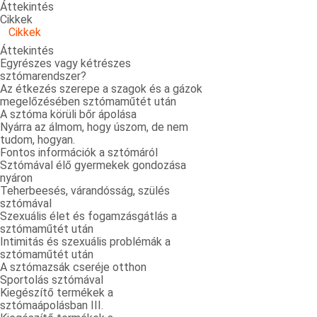
Áttekintés
Cikkek
Cikkek
Áttekintés
Egyrészes vagy kétrészes
sztómarendszer?
Az étkezés szerepe a szagok és a gázok
megelőzésében sztómaműtét után
A sztóma körüli bőr ápolása
Nyárra az álmom, hogy úszom, de nem
tudom, hogyan.
Fontos információk a sztómáról
Sztómával élő gyermekek gondozása
nyáron
Teherbeesés, várandósság, szülés
sztómával
Szexuális élet és fogamzásgátlás a
sztómaműtét után
Intimitás és szexuális problémák a
sztómaműtét után
A sztómazsák cseréje otthon
Sportolás sztómával
Kiegészítő termékek a
sztómaápolásban III.