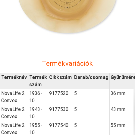
Termékvariációk
Terméknév
Termék
Cikkszám
Darab/csomag
Gyűrűmér
szám
NovaLife 2
1936-
9177520
5
36 mm
Convex
10
NovaLife 2
1943-
9177530
5
43 mm
Convex
10
NovaLife 2
1955-
9177540
5
55 mm
Convex
10