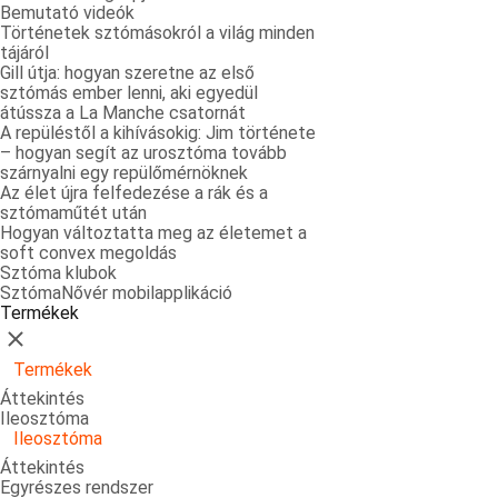
Bemutató videók
Történetek sztómásokról a világ minden
tájáról
Gill útja: hogyan szeretne az első
sztómás ember lenni, aki egyedül
átússza a La Manche csatornát
A repüléstől a kihívásokig: Jim története
– hogyan segít az urosztóma tovább
szárnyalni egy repülőmérnöknek
Az élet újra felfedezése a rák és a
sztómaműtét után
Hogyan változtatta meg az életemet a
soft convex megoldás
Sztóma klubok
SztómaNővér mobilapplikáció
Termékek
Bezárás
Termékek
Áttekintés
Ileosztóma
Ileosztóma
Áttekintés
Egyrészes rendszer