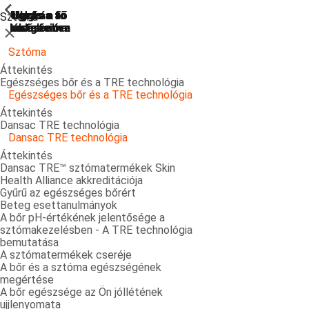
ShowPrevious
ShowPrevious
ShowPrevious
ShowPrevious
ShowPrevious
ShowPrevious
ShowPrevious
ShowPrevious
ShowPrevious
ShowPrevious
ShowPrevious
ShowPrevious
ShowPrevious
ShowPrevious
ShowPrevious
ShowPrevious
ShowPrevious
ShowPrevious
ShowPrevious
ShowPrevious
ShowPrevious
Ugrás a
Ugrás a fő
Ugrás a fő
Ugrás a fő
Ugrás a
Sztóma
kereséshez
navigációra
navigációra
tartalomra
láblécre
Bezárás
Sztóma
Áttekintés
Egészséges bőr és a TRE technológia
Egészséges bőr és a TRE technológia
Áttekintés
Dansac TRE technológia
Dansac TRE technológia
Áttekintés
Dansac TRE™ sztómatermékek Skin
Health Alliance akkreditációja
Gyűrű az egészséges bőrért
Beteg esettanulmányok
A bőr pH-értékének jelentősége a
sztómakezelésben - A TRE technológia
bemutatása
A sztómatermékek cseréje
A bőr és a sztóma egészségének
megértése
A bőr egészsége az Ön jóllétének
ujjlenyomata