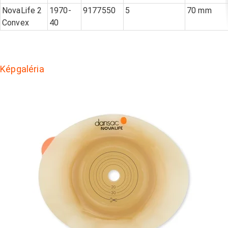
NovaLife 2
1970-
9177550
5
70 mm
Convex
40
Képgaléria