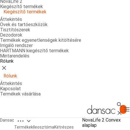
NovaLife 2
Kiegészítő termékek
Kiegészítő termékek
Áttekintés
Övek és tartóeszközök
Tisztítószerek
Dezodorok
Termékek egyenetlenségek kitöltésére
Irrigáló rendszer
HARTMANN kiegészítő termékek
Mintarendelés
Rólunk
Bezárás
Rólunk
Áttekintés
Kapcsolat
Termékek vásárlása
Keres
T
Bezárá
Open breadcrumbs
NovaLife 2 Convex
Dansac
alaplap
NovaLife 2 Convex alaplap
Termékek
Ileosztóma
Kétrészes