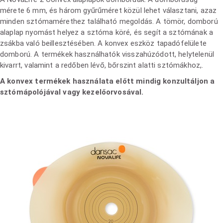
mérete 6 mm, és három gyűrűméret közül lehet választani, azaz
minden sztómamérethez található megoldás. A tömör, domború
alaplap nyomást helyez a sztóma köré, és segít a sztómának a
zsákba való beillesztésében. A konvex eszköz tapadófelülete
domború. A termékek használhatók visszahúzódott, helytelenül
kivarrt, valamint a redőben lévő, bőrszint alatti sztómákhoz,.
A konvex termékek használata előtt mindig konzultáljon a
sztómápolójával vagy kezelőorvosával.