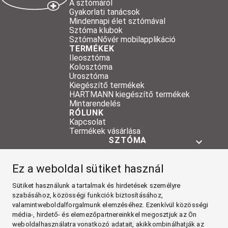
A sztómáról
Gyakorlati tanácsok
Mindennapi élet sztómával
Sztóma klubok
SztómaNővér mobilapplikáció
TERMÉKEK
Ileosztóma
Kolosztóma
Urosztóma
Kiegészítő termékek
HARTMANN kiegészítő termékek
Mintarendelés
RÓLUNK
Kapcsolat
Termékek vásárlása
SZTÓMA
TERMÉKEK
Ez a weboldal sütiket használ
RÓLUNK
Facebook
Sütiket használunk a tartalmak és hirdetések személyre
szabásához, közösségi funkciók biztosításához,
valamintweboldalforgalmunk elemzéséhez. Ezenkívül közösségi
YouTube
média-, hirdető- és elemezőpartnereinkkel megosztjuk az Ön
weboldalhasználatra vonatkozó adatait, akikkombinálhatják az
Impresszum