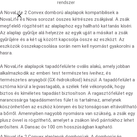
rendszer
A NovaLife 2 Convex domború alaplapok kompatibilisek a
Close breadcrumbs
NovaLife és Nova sorozat összes kétrészes zsákjával. A zsák
megfelelő rögzítését az alaplaphoz egy hallható kattanás kíséri.
Az alaplap gyűrűje alá helyezze az egyik ujját a másikat a zsák
gyűrűjére és a két ujj között kapcsolja össze az eszközt. Az
eszközök összekapcsolása során nem kell nyomást gyakorolni a
hasra.
A NovaLife alaplapok tapadófelülete ovális alakú, amely jobban
alkalmazkodik az emberi test természetes íveihez, és
természetes anyagból (GX-hidrokolloid) készül. A tapadófelület a
sztóma körül a legvastagabb, a szélek felé vékonyodik, hogy
biztos és kíméletes tapadást biztosítson. A ragasztófelület egy
narancssárga tapadásmentes fület is tartalmaz, amelynek
köszönhetően az eszköz könnyen és biztonságosan eltávolítható
a bőrről. Amennyiben nagyobb nyomásra van szükség, a zsák egy
plusz övvel is rögzíthető, amelyet a zsákon lévő pántokhoz lehet
erősíteni. A Dansac öv 100 cm hosszúságban kapható.
A NovaLife 2 Convex alaplapok domborúak. A domborúság