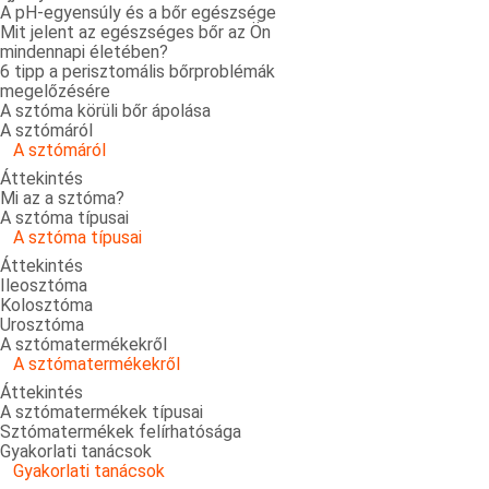
A pH-egyensúly és a bőr egészsége
Mit jelent az egészséges bőr az Ön
mindennapi életében?
6 tipp a perisztomális bőrproblémák
megelőzésére
A sztóma körüli bőr ápolása
A sztómáról
A sztómáról
Áttekintés
Mi az a sztóma?
A sztóma típusai
A sztóma típusai
Áttekintés
Ileosztóma
Kolosztóma
Urosztóma
A sztómatermékekről
A sztómatermékekről
Áttekintés
A sztómatermékek típusai
Sztómatermékek felírhatósága
Gyakorlati tanácsok
Gyakorlati tanácsok