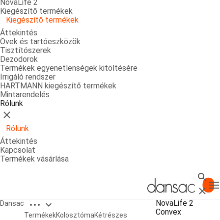
NovaLife 2
Kiegészítő termékek
Kiegészítő termékek
Áttekintés
Övek és tartóeszközök
Tisztítószerek
Dezodorok
Termékek egyenetlenségek kitöltésére
Irrigáló rendszer
HARTMANN kiegészítő termékek
Mintarendelés
Rólunk
Bezárás
Rólunk
Áttekintés
Kapcsolat
Termékek vásárlása
Keres
T
Bezárá
Open breadcrumbs
NovaLife 2
Dansac
Convex
NovaLife 2 Convex
Termékek
Kolosztóma
Kétrészes