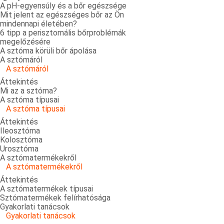
A pH-egyensúly és a bőr egészsége
Mit jelent az egészséges bőr az Ön
mindennapi életében?
6 tipp a perisztomális bőrproblémák
megelőzésére
A sztóma körüli bőr ápolása
A sztómáról
A sztómáról
Áttekintés
Mi az a sztóma?
A sztóma típusai
A sztóma típusai
Áttekintés
Ileosztóma
Kolosztóma
Urosztóma
A sztómatermékekről
A sztómatermékekről
Áttekintés
A sztómatermékek típusai
Sztómatermékek felírhatósága
Gyakorlati tanácsok
Gyakorlati tanácsok