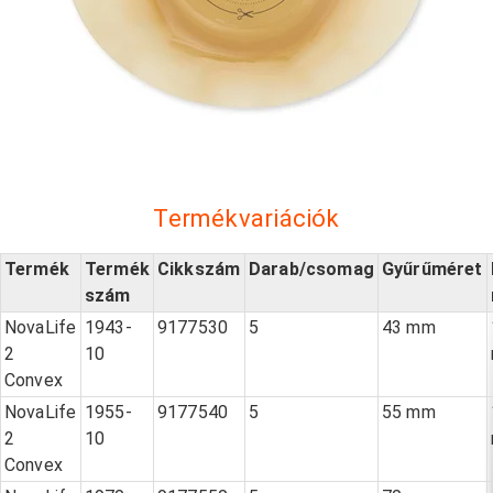
Termékvariációk
Termék
Termék
Cikkszám
Darab/csomag
Gyűrűméret
szám
NovaLife
1943-
9177530
5
43 mm
2
10
Convex
NovaLife
1955-
9177540
5
55 mm
2
10
Convex