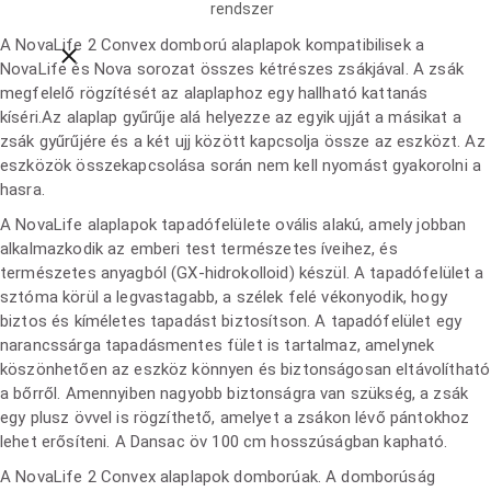
rendszer
A NovaLife 2 Convex domború alaplapok kompatibilisek a
Close breadcrumbs
NovaLife és Nova sorozat összes kétrészes zsákjával. A zsák
megfelelő rögzítését az alaplaphoz egy hallható kattanás
kíséri.
Az alaplap gyűrűje alá helyezze az egyik ujját a másikat a
zsák gyűrűjére és a két ujj között kapcsolja össze az eszközt. Az
eszközök összekapcsolása során nem kell nyomást gyakorolni a
hasra.
A NovaLife alaplapok tapadófelülete ovális alakú, amely jobban
alkalmazkodik az emberi test természetes íveihez, és
természetes anyagból (GX-hidrokolloid) készül. A tapadófelület a
sztóma körül a legvastagabb, a szélek felé vékonyodik, hogy
biztos és kíméletes tapadást biztosítson. A tapadófelület egy
narancssárga tapadásmentes fület is tartalmaz, amelynek
köszönhetően az eszköz könnyen és biztonságosan eltávolítható
a bőrről.
Amennyiben nagyobb biztonságra van szükség, a zsák
egy plusz övvel is rögzíthető, amelyet a zsákon lévő pántokhoz
lehet erősíteni.
A Dansac öv 100 cm hosszúságban kapható.
A NovaLife 2 Convex alaplapok domborúak. A domborúság