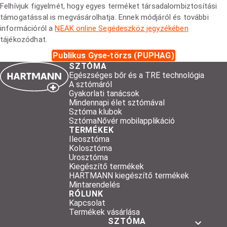
Felhívjuk figyelmét, hogy egyes terméket társadalombiztosítási
támogatással is megvásárolhatja. Ennek módjáról és további
információról a
NEAK online Segédeszköz jegyzékében
tájékozódhat.
Publikus Gyse-törzs (PUPHAG)
SZTÓMA
Egészséges bőr és a TRE technológia
A sztómáról
Gyakorlati tanácsok
Mindennapi élet sztómával
Sztóma klubok
SztómaNővér mobilapplikáció
TERMÉKEK
Ileosztóma
Kolosztóma
Urosztóma
Kiegészítő termékek
HARTMANN kiegészítő termékek
Mintarendelés
RÓLUNK
Kapcsolat
Termékek vásárlása
SZTÓMA