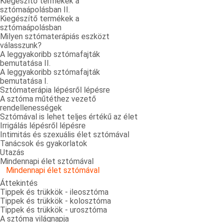
Kiegészítő termékek a
sztómaápolásban II.
Kiegészítő termékek a
sztómaápolásban
Milyen sztómaterápiás eszközt
válasszunk?
A leggyakoribb sztómafajták
bemutatása II.
A leggyakoribb sztómafajták
bemutatása I.
Sztómaterápia lépésről lépésre
A sztóma műtéthez vezető
rendellenességek
Sztómával is lehet teljes értékű az élet
Irrigálás lépésről lépésre
Intimitás és szexuális élet sztómával
Tanácsok és gyakorlatok
Utazás
Mindennapi élet sztómával
Mindennapi élet sztómával
Áttekintés
Tippek és trükkök - ileosztóma
Tippek és trükkök - kolosztóma
Tippek és trükkök - urosztóma
A sztóma világnapja