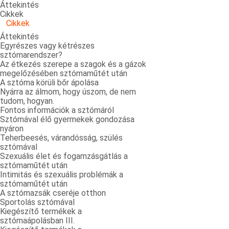
Áttekintés
Cikkek
Cikkek
Áttekintés
Egyrészes vagy kétrészes
sztómarendszer?
Az étkezés szerepe a szagok és a gázok
megelőzésében sztómaműtét után
A sztóma körüli bőr ápolása
Nyárra az álmom, hogy úszom, de nem
tudom, hogyan.
Fontos információk a sztómáról
Sztómával élő gyermekek gondozása
nyáron
Teherbeesés, várandósság, szülés
sztómával
Szexuális élet és fogamzásgátlás a
sztómaműtét után
Intimitás és szexuális problémák a
sztómaműtét után
A sztómazsák cseréje otthon
Sportolás sztómával
Kiegészítő termékek a
sztómaápolásban III.