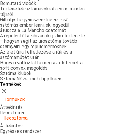
Bemutató videók
Történetek sztómásokról a világ minden
tájáról
Gill útja: hogyan szeretne az első
sztómás ember lenni, aki egyedül
átússza a La Manche csatornát
A repüléstől a kihívásokig: Jim története
– hogyan segít az urosztóma tovább
szárnyalni egy repülőmérnöknek
Az élet újra felfedezése a rák és a
sztómaműtét után
Hogyan változtatta meg az életemet a
soft convex megoldás
Sztóma klubok
SztómaNővér mobilapplikáció
Termékek
Bezárás
Termékek
Áttekintés
Ileosztóma
Ileosztóma
Áttekintés
Egyrészes rendszer