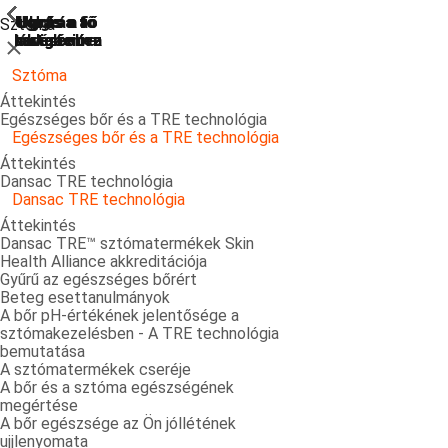
ShowPrevious
ShowPrevious
ShowPrevious
ShowPrevious
ShowPrevious
ShowPrevious
ShowPrevious
ShowPrevious
ShowPrevious
ShowPrevious
ShowPrevious
ShowPrevious
ShowPrevious
ShowPrevious
ShowPrevious
ShowPrevious
ShowPrevious
ShowPrevious
ShowPrevious
ShowPrevious
ShowPrevious
Ugrás a
Ugrás a fő
Ugrás a fő
Ugrás a fő
Ugrás a
Sztóma
kereséshez
navigációra
navigációra
tartalomra
láblécre
Bezárás
Sztóma
Áttekintés
Egészséges bőr és a TRE technológia
Egészséges bőr és a TRE technológia
Áttekintés
Dansac TRE technológia
Dansac TRE technológia
Áttekintés
Dansac TRE™ sztómatermékek Skin
Health Alliance akkreditációja
Gyűrű az egészséges bőrért
Beteg esettanulmányok
A bőr pH-értékének jelentősége a
sztómakezelésben - A TRE technológia
bemutatása
A sztómatermékek cseréje
A bőr és a sztóma egészségének
megértése
A bőr egészsége az Ön jóllétének
ujjlenyomata