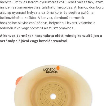
mérete 6 mm, és három gyűrűméret közül lehet választani, azaz
minden sztómamérethez található megoldás. A tömör, domború
alaplap nyomást helyez a sztóma köré, és segíti a sztóma
beillesztését a zsákba.
A konvex, domború termékek
használhatók visszahúzódott, helytelenül kivarrt, valamint a
redőben lévő vagy bőrszint alatti sztómákhoz.
A konvex termékek használata előtt mindig konzultáljon a
sztómápolójával vagy kezelőorvosával.