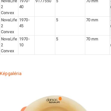
NovaLife
1970-
9177550
5
70 mm
2
40
Convex
NovaLife
1970-
5
70 mm
2
45
Convex
NovaLife
1970-
5
70 mm
2
10
Convex
Képgaléria