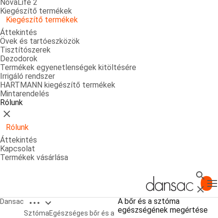
NovaLife 2
Kiegészítő termékek
Kiegészítő termékek
Áttekintés
Övek és tartóeszközök
Tisztítószerek
Dezodorok
Termékek egyenetlenségek kitöltésére
Irrigáló rendszer
HARTMANN kiegészítő termékek
Mintarendelés
Rólunk
Bezárás
Rólunk
Áttekintés
Kapcsolat
Termékek vásárlása
Keres
T
Bezárá
Open breadcrumbs
A bőr és a sztóma
Dansac
egészségének megértése
A bőr és a sztóma egészségének megértése
Sztóma
Egészséges bőr és a