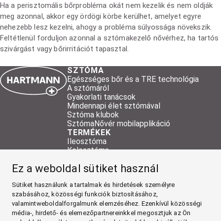
Ha a perisztomális bőrprobléma okát nem kezelik és nem oldják
meg azonnal, akkor egy ördögi körbe kerülhet, amelyet egyre
nehezebb lesz kezelni, ahogy a probléma súlyossága növekszik.
Feltétlenül forduljon azonnal a sztómakezelő nővérhez, ha tartós
szivárgást vagy bőrirritációt tapasztal.
SZTÓMA
Egészséges bőr és a TRE technológia
A sztómáról
Gyakorlati tanácsok
Mindennapi élet sztómával
Sztóma klubok
SztómaNővér mobilapplikáció
TERMÉKEK
Ileosztóma
Kolosztóma
Urosztóma
Ez a weboldal sütiket használ
Kiegészítő termékek
HARTMANN kiegészítő termékek
Sütiket használunk a tartalmak és hirdetések személyre
Mintarendelés
RÓLUNK
szabásához, közösségi funkciók biztosításához,
Kapcsolat
valamintweboldalforgalmunk elemzéséhez. Ezenkívül közösségi
Termékek vásárlása
média-, hirdető- és elemezőpartnereinkkel megosztjuk az Ön