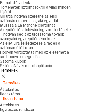
Bemutató videók
Történetek sztómásokról a világ minden
tájáról
Gill útja: hogyan szeretne az első
sztómás ember lenni, aki egyedül
átússza a La Manche csatornát
A repüléstől a kihívásokig: Jim története
– hogyan segít az urosztóma tovább
szárnyalni egy repülőmérnöknek
Az élet újra felfedezése a rák és a
sztómaműtét után
Hogyan változtatta meg az életemet a
soft convex megoldás
Sztóma klubok
SztómaNővér mobilapplikáció
Termékek
Bezárás
Termékek
Áttekintés
Ileosztóma
Ileosztóma
Áttekintés
Egyrészes rendszer