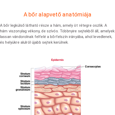
A bőr alapvető anatómiája
A bőr legkülső látható része a hám, amely öt rétegre oszlik. A
hám viszonylag vékony, de szívós. Többnyire sejtekből áll, amelyek
lassan vándorolnak felfelé a bőrfelszín irányába, ahol levedlenek,
és helyükre alulról újabb sejtek kerülnek.