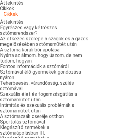
Áttekintés
Cikkek
Cikkek
Áttekintés
Egyrészes vagy kétrészes
sztómarendszer?
Az étkezés szerepe a szagok és a gázok
megelőzésében sztómaműtét után
A sztóma körüli bőr ápolása
Nyárra az álmom, hogy úszom, de nem
tudom, hogyan.
Fontos információk a sztómáról
Sztómával élő gyermekek gondozása
nyáron
Teherbeesés, várandósság, szülés
sztómával
Szexuális élet és fogamzásgátlás a
sztómaműtét után
Intimitás és szexuális problémák a
sztómaműtét után
A sztómazsák cseréje otthon
Sportolás sztómával
Kiegészítő termékek a
sztómaápolásban III.