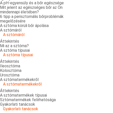
A pH-egyensúly és a bőr egészsége
Mit jelent az egészséges bőr az Ön
mindennapi életében?
6 tipp a perisztomális bőrproblémák
megelőzésére
A sztóma körüli bőr ápolása
A sztómáról
A sztómáról
Áttekintés
Mi az a sztóma?
A sztóma típusai
A sztóma típusai
Áttekintés
Ileosztóma
Kolosztóma
Urosztóma
A sztómatermékekről
A sztómatermékekről
Áttekintés
A sztómatermékek típusai
Sztómatermékek felírhatósága
Gyakorlati tanácsok
Gyakorlati tanácsok