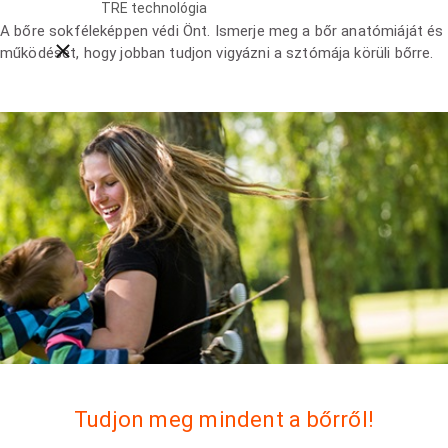
TRE technológia
A bőre sokféleképpen védi Önt. Ismerje meg a bőr anatómiáját és
Close breadcrumbs
működését, hogy jobban tudjon vigyázni a sztómája körüli bőrre.
Tudjon meg mindent a bőrről!