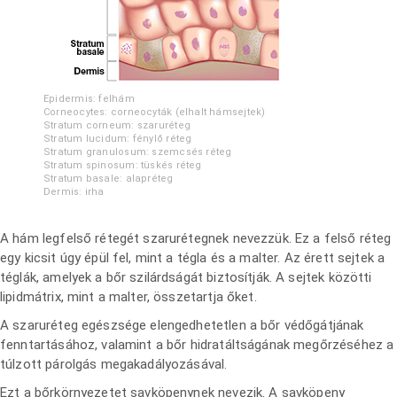
Epidermis: felhám
Corneocytes: corneocyták (elhalt hámsejtek)
Stratum corneum: szaruréteg
Stratum lucidum: fénylő réteg
Stratum granulosum: szemcsés réteg
Stratum spinosum: tüskés réteg
Stratum basale: alapréteg
Dermis: irha
A hám legfelső rétegét szarurétegnek nevezzük. Ez a felső réteg
egy kicsit úgy épül fel, mint a tégla és a malter. Az érett sejtek a
téglák, amelyek a bőr szilárdságát biztosítják. A sejtek közötti
lipidmátrix, mint a malter, összetartja őket.
A szaruréteg egészsége elengedhetetlen a bőr védőgátjának
fenntartásához, valamint a bőr hidratáltságának megőrzéséhez a
túlzott párolgás megakadályozásával.
Ezt a bőrkörnyezetet savköpenynek nevezik. A savköpeny