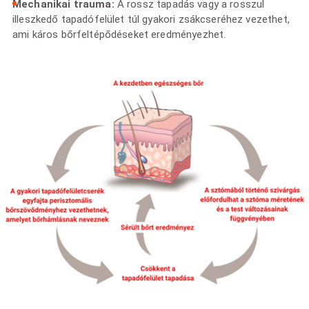
Mechanikai trauma:
A rossz tapadás vagy a rosszul
illeszkedő tapadófelület túl gyakori zsákcseréhez vezethet,
ami káros bőrfeltépődéseket eredményezhet.