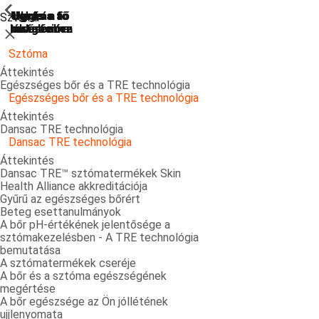
ShowPrevious
ShowPrevious
ShowPrevious
ShowPrevious
ShowPrevious
ShowPrevious
ShowPrevious
ShowPrevious
ShowPrevious
ShowPrevious
ShowPrevious
ShowPrevious
ShowPrevious
ShowPrevious
ShowPrevious
ShowPrevious
ShowPrevious
ShowPrevious
ShowPrevious
ShowPrevious
ShowPrevious
Ugrás a
Ugrás a fő
Ugrás a fő
Ugrás a fő
Ugrás a
Sztóma
kereséshez
navigációra
navigációra
tartalomra
láblécre
Bezárás
Sztóma
Áttekintés
Egészséges bőr és a TRE technológia
Egészséges bőr és a TRE technológia
Áttekintés
Dansac TRE technológia
Dansac TRE technológia
Áttekintés
Dansac TRE™ sztómatermékek Skin
Health Alliance akkreditációja
Gyűrű az egészséges bőrért
Beteg esettanulmányok
A bőr pH-értékének jelentősége a
sztómakezelésben - A TRE technológia
bemutatása
A sztómatermékek cseréje
A bőr és a sztóma egészségének
megértése
A bőr egészsége az Ön jóllétének
ujjlenyomata