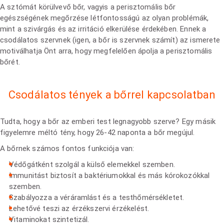
A sztómát körülvevő bőr, vagyis a perisztomális bőr
egészségének megőrzése létfontosságú az olyan problémák,
mint a szivárgás és az irritáció elkerülése érdekében. Ennek a
csodálatos szervnek (igen, a bőr is szervnek számít) az ismerete
motiválhatja Önt arra, hogy megfelelően ápolja a perisztomális
bőrét.
Csodálatos tények a bőrrel kapcsolatban
Tudta, hogy a bőr az emberi test legnagyobb szerve? Egy másik
figyelemre méltó tény, hogy 26-42 naponta a bőr megújul.
A bőrnek számos fontos funkciója van:
Védőgátként szolgál a külső elemekkel szemben.
Immunitást biztosít a baktériumokkal és más kórokozókkal
szemben.
Szabályozza a véráramlást és a testhőmérsékletet.
Lehetővé teszi az érzékszervi érzékelést.
Vitaminokat szintetizál.