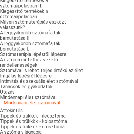
Kiegészítő termékek a
sztómaápolásban II.
Kiegészítő termékek a
sztómaápolásban
Milyen sztómaterápiás eszközt
válasszunk?
A leggyakoribb sztómafajták
bemutatása II.
A leggyakoribb sztómafajták
bemutatása I.
Sztómaterápia lépésről lépésre
A sztóma műtéthez vezető
rendellenességek
Sztómával is lehet teljes értékű az élet
Irrigálás lépésről lépésre
Intimitás és szexuális élet sztómával
Tanácsok és gyakorlatok
Utazás
Mindennapi élet sztómával
Mindennapi élet sztómával
Áttekintés
Tippek és trükkök - ileosztóma
Tippek és trükkök - kolosztóma
Tippek és trükkök - urosztóma
A sztóma világnapja