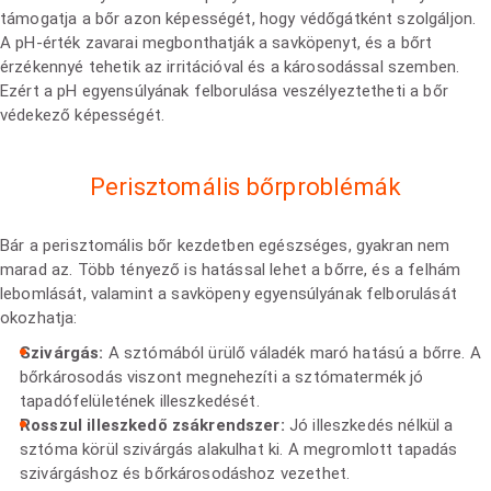
támogatja a bőr azon képességét, hogy védőgátként szolgáljon.
A pH-érték zavarai megbonthatják a savköpenyt, és a bőrt
érzékennyé tehetik az irritációval és a károsodással szemben.
Ezért a pH egyensúlyának felborulása veszélyeztetheti a bőr
védekező képességét.
Perisztomális bőrproblémák
Bár a perisztomális bőr kezdetben egészséges, gyakran nem
marad az. Több tényező is hatással lehet a bőrre, és a felhám
lebomlását, valamint a savköpeny egyensúlyának felborulását
okozhatja:
Szivárgás:
A sztómából ürülő váladék maró hatású a bőrre. A
bőrkárosodás viszont megnehezíti a sztómatermék jó
tapadófelületének illeszkedését.
Rosszul illeszkedő zsákrendszer:
Jó illeszkedés nélkül a
sztóma körül szivárgás alakulhat ki. A megromlott tapadás
szivárgáshoz és bőrkárosodáshoz vezethet.