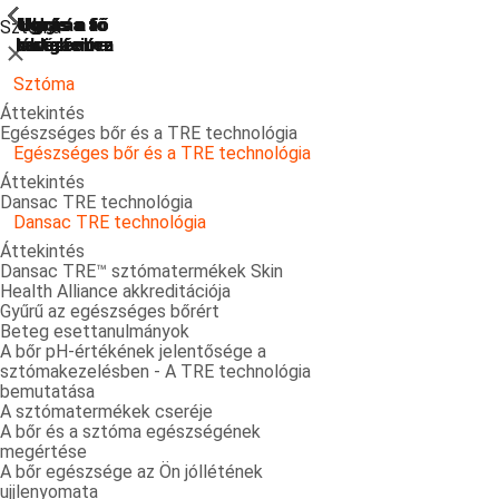
ShowPrevious
ShowPrevious
ShowPrevious
ShowPrevious
ShowPrevious
ShowPrevious
ShowPrevious
ShowPrevious
ShowPrevious
ShowPrevious
ShowPrevious
ShowPrevious
ShowPrevious
ShowPrevious
ShowPrevious
ShowPrevious
ShowPrevious
ShowPrevious
ShowPrevious
ShowPrevious
ShowPrevious
Ugrás a
Ugrás a fő
Ugrás a fő
Ugrás a fő
Ugrás a
Sztóma
kereséshez
navigációra
navigációra
tartalomra
láblécre
Bezárás
Sztóma
Áttekintés
Egészséges bőr és a TRE technológia
Egészséges bőr és a TRE technológia
Áttekintés
Dansac TRE technológia
Dansac TRE technológia
Áttekintés
Dansac TRE™ sztómatermékek Skin
Health Alliance akkreditációja
Gyűrű az egészséges bőrért
Beteg esettanulmányok
A bőr pH-értékének jelentősége a
sztómakezelésben - A TRE technológia
bemutatása
A sztómatermékek cseréje
A bőr és a sztóma egészségének
megértése
A bőr egészsége az Ön jóllétének
ujjlenyomata