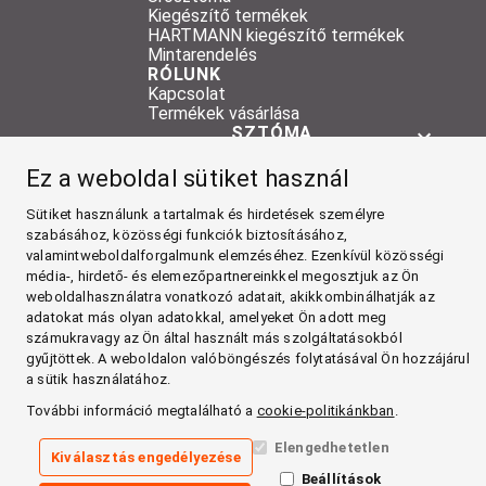
Kiegészítő termékek
HARTMANN kiegészítő termékek
Mintarendelés
RÓLUNK
Kapcsolat
Termékek vásárlása
SZTÓMA
TERMÉKEK
Ez a weboldal sütiket használ
RÓLUNK
Sütiket használunk a tartalmak és hirdetések személyre
Facebook
szabásához, közösségi funkciók biztosításához,
valamintweboldalforgalmunk elemzéséhez. Ezenkívül közösségi
YouTube
média-, hirdető- és elemezőpartnereinkkel megosztjuk az Ön
weboldalhasználatra vonatkozó adatait, akikkombinálhatják az
Impresszum
adatokat más olyan adatokkal, amelyeket Ön adott meg
Általános Szerződési Feltételek
számukravagy az Ön által használt más szolgáltatásokból
Általános Szabályozási Feltételek
gyűjtöttek. A weboldalon valóböngészés folytatásával Ön hozzájárul
Adatkezelési tájékoztató
a sütik használatához.
Cookie szabályzat
További információ megtalálható a
cookie-politikánkban
.
Megfelelőség
Elengedhetetlen
Kiválasztás engedélyezése
Beállítások