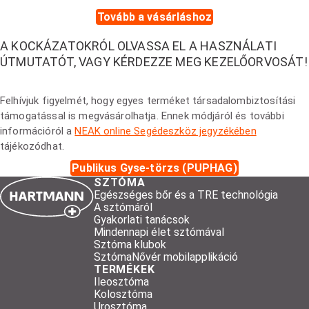
Tovább a vásárláshoz
A KOCKÁZATOKRÓL OLVASSA EL A HASZNÁLATI
ÚTMUTATÓT, VAGY KÉRDEZZE MEG KEZELŐORVOSÁT!
Felhívjuk figyelmét, hogy egyes terméket társadalombiztosítási
támogatással is megvásárolhatja. Ennek módjáról és további
információról a
NEAK online Segédeszköz jegyzékében
tájékozódhat.
Publikus Gyse-törzs (PUPHAG)
SZTÓMA
Egészséges bőr és a TRE technológia
A sztómáról
Gyakorlati tanácsok
Mindennapi élet sztómával
Sztóma klubok
SztómaNővér mobilapplikáció
TERMÉKEK
Ileosztóma
Kolosztóma
Urosztóma