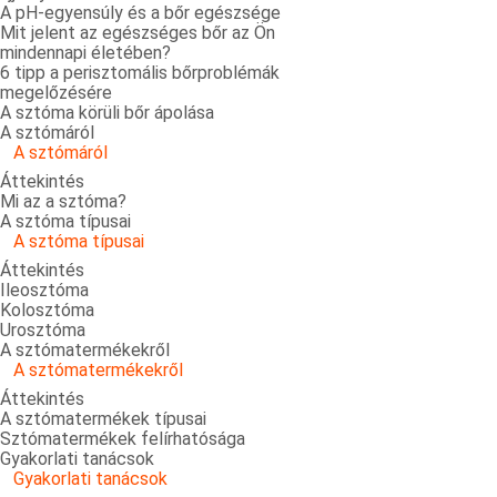
A pH-egyensúly és a bőr egészsége
Mit jelent az egészséges bőr az Ön
mindennapi életében?
6 tipp a perisztomális bőrproblémák
megelőzésére
A sztóma körüli bőr ápolása
A sztómáról
A sztómáról
Áttekintés
Mi az a sztóma?
A sztóma típusai
A sztóma típusai
Áttekintés
Ileosztóma
Kolosztóma
Urosztóma
A sztómatermékekről
A sztómatermékekről
Áttekintés
A sztómatermékek típusai
Sztómatermékek felírhatósága
Gyakorlati tanácsok
Gyakorlati tanácsok