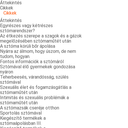
Áttekintés
Cikkek
Cikkek
Áttekintés
Egyrészes vagy kétrészes
sztómarendszer?
Az étkezés szerepe a szagok és a gázok
megelőzésében sztómaműtét után
A sztóma körüli bőr ápolása
Nyárra az álmom, hogy úszom, de nem
tudom, hogyan.
Fontos információk a sztómáról
Sztómával élő gyermekek gondozása
nyáron
Teherbeesés, várandósság, szülés
sztómával
Szexuális élet és fogamzásgátlás a
sztómaműtét után
Intimitás és szexuális problémák a
sztómaműtét után
A sztómazsák cseréje otthon
Sportolás sztómával
Kiegészítő termékek a
sztómaápolásban III.