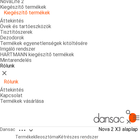
NovaLife 2
Kiegészítő termékek
Kiegészítő termékek
Áttekintés
Övek és tartóeszközök
Tisztítószerek
Dezodorok
Termékek egyenetlenségek kitöltésére
Irrigáló rendszer
HARTMANN kiegészítő termékek
Mintarendelés
Rólunk
Bezárás
Rólunk
Áttekintés
Kapcsolat
Termékek vásárlása
Keres
T
Bezárá
Open breadcrumbs
Nova 2 X3 alaplap
Dansac
Nova 2 X3 alaplap
Termékek
Ileosztóma
Kétrészes rendszer