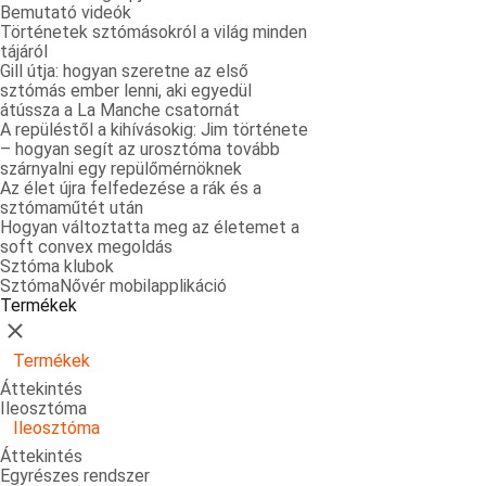
Bemutató videók
Történetek sztómásokról a világ minden
tájáról
Gill útja: hogyan szeretne az első
sztómás ember lenni, aki egyedül
átússza a La Manche csatornát
A repüléstől a kihívásokig: Jim története
– hogyan segít az urosztóma tovább
szárnyalni egy repülőmérnöknek
Az élet újra felfedezése a rák és a
sztómaműtét után
Hogyan változtatta meg az életemet a
soft convex megoldás
Sztóma klubok
SztómaNővér mobilapplikáció
Termékek
Bezárás
Termékek
Áttekintés
Ileosztóma
Ileosztóma
Áttekintés
Egyrészes rendszer