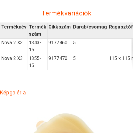
Termékvariációk
Terméknév
Termék
Cikkszám
Darab/csomag
Ragasztóf
szám
Nova 2 X3
1343-
9177460
5
15
Nova 2 X3
1355-
9177470
5
115 x 115
15
Képgaléria