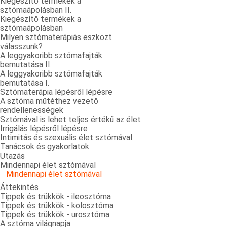
Kiegészítő termékek a
sztómaápolásban II.
Kiegészítő termékek a
sztómaápolásban
Milyen sztómaterápiás eszközt
válasszunk?
A leggyakoribb sztómafajták
bemutatása II.
A leggyakoribb sztómafajták
bemutatása I.
Sztómaterápia lépésről lépésre
A sztóma műtéthez vezető
rendellenességek
Sztómával is lehet teljes értékű az élet
Irrigálás lépésről lépésre
Intimitás és szexuális élet sztómával
Tanácsok és gyakorlatok
Utazás
Mindennapi élet sztómával
Mindennapi élet sztómával
Áttekintés
Tippek és trükkök - ileosztóma
Tippek és trükkök - kolosztóma
Tippek és trükkök - urosztóma
A sztóma világnapja