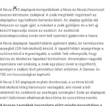
Close breadcrumbs
A Nova 2 X3 alaplapok kompatibilisek a Nova és NovaLifesorozat
összes kétrészes zsákjával. A zsák megfelelő rögzítését az
alaplaphoz egy hallható kattanás kíséri.
Az alaplap gyűrűje alá
helyezze az egyik ujját, a másikat a zsák gyűrűjére és a két ujj
között kapcsolja össze az eszközt. Az eszközök
összekapcsolása során nem kell nyomást gyakorolni a hasra.
A Nova alaplapok tapadófelülete gyémánt alakú, és természetes
anyagból (GX-hidrokolloid) készül. A tapadófelület anyagrétege a
sztóma körül a legvastagabb, a szélek felé vékonyodik, hogy
biztos és kíméletes tapadást biztosítson. Amennyiben nagyobb
nyomásra van szükség, a zsák egy plusz övvel is rögzíthető,
amelyet a zsákon lévő pántokhoz lehet erősíteni. A Dansac öv
100 cm hosszúságban kapható.
A Nova 2 X3 alaplapok enyhén domborúak, a sztóma körüli
hidrokolloid réteg háromszor vastagabb, ami növeli a bőr
védelmét és csökkenti az esetleges szivárgást. Ezek az alaplapok
ezért különösen alkalmasak ilesztóma és urosztóma esetén.
A konvex termékek használata előtt mindig konzultáljon a