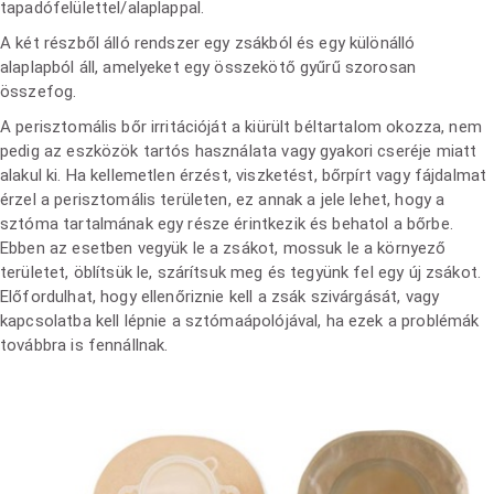
tapadófelülettel/alaplappal.
A két részből álló rendszer egy zsákból és egy különálló
alaplapból áll, amelyeket egy összekötő gyűrű szorosan
összefog.
A perisztomális bőr irritációját a kiürült béltartalom okozza, nem
pedig az eszközök tartós használata vagy gyakori cseréje miatt
alakul ki. Ha kellemetlen érzést, viszketést, bőrpírt vagy fájdalmat
érzel a perisztomális területen, ez annak a jele lehet, hogy a
sztóma tartalmának egy része érintkezik és behatol a bőrbe.
Ebben az esetben vegyük le a zsákot, mossuk le a környező
területet, öblítsük le, szárítsuk meg és tegyünk fel egy új zsákot.
Előfordulhat, hogy ellenőriznie kell a zsák szivárgását, vagy
kapcsolatba kell lépnie a sztómaápolójával, ha ezek a problémák
továbbra is fennállnak.