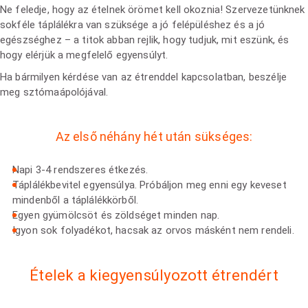
Ne feledje, hogy az ételnek örömet kell okoznia! Szervezetünknek
sokféle táplálékra van szüksége a jó felépüléshez és a jó
egészséghez – a titok abban rejlik, hogy tudjuk, mit eszünk, és
hogy elérjük a megfelelő egyensúlyt.
Ha bármilyen kérdése van az étrenddel kapcsolatban, beszélje
meg sztómaápolójával.
Az első néhány hét után sükséges:
Napi 3-4 rendszeres étkezés.
Táplálékbevitel egyensúlya. Próbáljon meg enni egy keveset
mindenből a táplálékkörből.
Egyen gyümölcsöt és zöldséget minden nap.
Igyon sok folyadékot, hacsak az orvos másként nem rendeli.
Ételek a kiegyensúlyozott étrendért