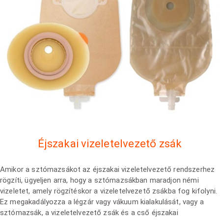
Éjszakai vizeletelvezető zsák
Amikor a sztómazsákot az éjszakai vizeletelvezető rendszerhez
rögzíti, ügyeljen arra, hogy a sztómazsákban maradjon némi
vizeletet, amely rögzítéskor a vizeletelvezető zsákba fog kifolyni.
Ez megakadályozza a légzár vagy vákuum kialakulását, vagy a
sztómazsák, a vizeletelvezető zsák és a cső éjszakai