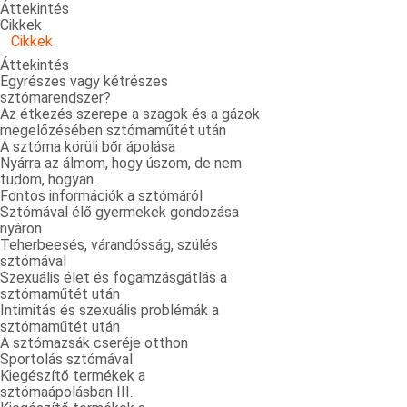
Áttekintés
Cikkek
Cikkek
Áttekintés
Egyrészes vagy kétrészes
sztómarendszer?
Az étkezés szerepe a szagok és a gázok
megelőzésében sztómaműtét után
A sztóma körüli bőr ápolása
Nyárra az álmom, hogy úszom, de nem
tudom, hogyan.
Fontos információk a sztómáról
Sztómával élő gyermekek gondozása
nyáron
Teherbeesés, várandósság, szülés
sztómával
Szexuális élet és fogamzásgátlás a
sztómaműtét után
Intimitás és szexuális problémák a
sztómaműtét után
A sztómazsák cseréje otthon
Sportolás sztómával
Kiegészítő termékek a
sztómaápolásban III.