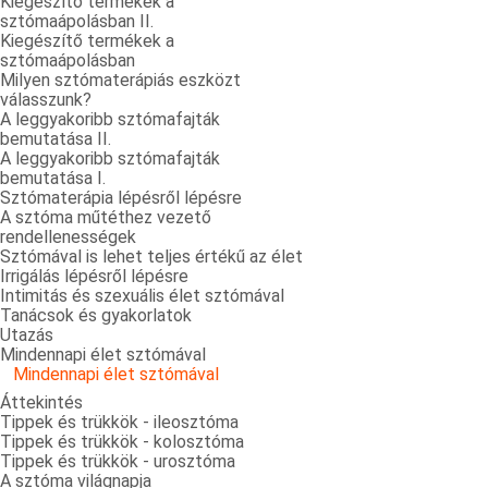
Kiegészítő termékek a
sztómaápolásban II.
Kiegészítő termékek a
sztómaápolásban
Milyen sztómaterápiás eszközt
válasszunk?
A leggyakoribb sztómafajták
bemutatása II.
A leggyakoribb sztómafajták
bemutatása I.
Sztómaterápia lépésről lépésre
A sztóma műtéthez vezető
rendellenességek
Sztómával is lehet teljes értékű az élet
Irrigálás lépésről lépésre
Intimitás és szexuális élet sztómával
Tanácsok és gyakorlatok
Utazás
Mindennapi élet sztómával
Mindennapi élet sztómával
Áttekintés
Tippek és trükkök - ileosztóma
Tippek és trükkök - kolosztóma
Tippek és trükkök - urosztóma
A sztóma világnapja