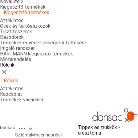
NovaLife 2
Kiegészítő termékek
Kiegészítő termékek
Áttekintés
Övek és tartóeszközök
Tisztítószerek
Dezodorok
Termékek egyenetlenségek kitöltésére
Irrigáló rendszer
HARTMANN kiegészítő termékek
Mintarendelés
Rólunk
Bezárás
Rólunk
Áttekintés
Kapcsolat
Termékek vásárlása
Keres
T
Bezárá
Open breadcrumbs
Tippek és trükkök -
Dansac
urosztóma
Urosztóma
Sztóma
Mindennapi élet