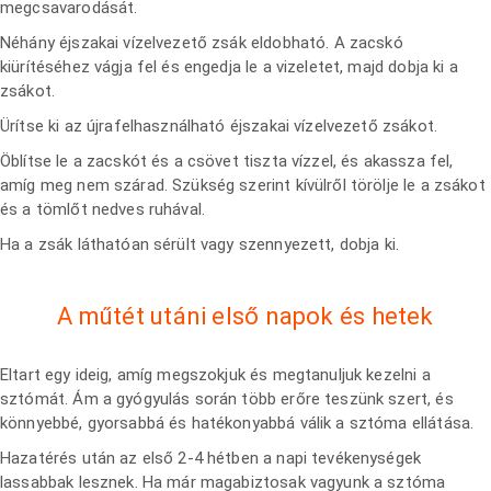
megcsavarodását.
Néhány éjszakai vízelvezető zsák eldobható. A zacskó
kiürítéséhez vágja fel és engedja le a vizeletet, majd dobja ki a
zsákot.
Ürítse ki az újrafelhasználható éjszakai vízelvezető zsákot.
Öblítse le a zacskót és a csövet tiszta vízzel, és akassza fel,
amíg meg nem szárad. Szükség szerint kívülről törölje le a zsákot
és a tömlőt nedves ruhával.
Ha a zsák láthatóan sérült vagy szennyezett, dobja ki.
A műtét utáni első napok és hetek
Eltart egy ideig, amíg megszokjuk és megtanuljuk kezelni a
sztómát. Ám a gyógyulás során több erőre teszünk szert, és
könnyebbé, gyorsabbá és hatékonyabbá válik a sztóma ellátása.
Hazatérés után az első 2-4 hétben a napi tevékenységek
lassabbak lesznek. Ha már magabiztosak vagyunk a sztóma