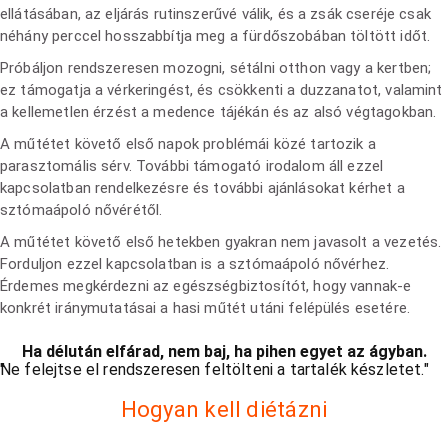
ellátásában, az eljárás rutinszerűvé válik, és a zsák cseréje csak
néhány perccel hosszabbítja meg a fürdőszobában töltött időt.
Próbáljon rendszeresen mozogni, sétálni otthon vagy a kertben;
ez támogatja a vérkeringést, és csökkenti a duzzanatot, valamint
a kellemetlen érzést a medence tájékán és az alsó végtagokban.
A műtétet követő első napok problémái közé tartozik a
parasztomális sérv. További támogató irodalom áll ezzel
kapcsolatban rendelkezésre és további ajánlásokat kérhet a
sztómaápoló nővérétől.
A műtétet követő első hetekben gyakran nem javasolt a vezetés.
Forduljon ezzel kapcsolatban is a sztómaápoló nővérhez.
Érdemes megkérdezni az egészségbiztosítót, hogy vannak-e
konkrét iránymutatásai a hasi műtét utáni felépülés esetére.
Ha délután elfárad, nem baj, ha pihen egyet az ágyban.
Ne felejtse el rendszeresen feltölteni a tartalék készletet.
Hogyan kell diétázni