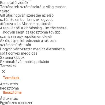
Bemutató videók
Történetek sztómásokról a világ minden
tájáról
Gill útja: hogyan szeretne az első
sztómás ember lenni, aki egyedül
átússza a La Manche csatornát
A repüléstől a kihívásokig: Jim története
– hogyan segít az urosztóma tovább
szárnyalni egy repülőmérnöknek
Az élet újra felfedezése a rák és a
sztómaműtét után
Hogyan változtatta meg az életemet a
soft convex megoldás
Sztóma klubok
SztómaNővér mobilapplikáció
Termékek
Bezárás
Termékek
Áttekintés
Ileosztóma
Ileosztóma
Áttekintés
Egyrészes rendszer