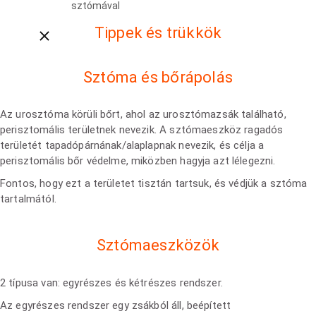
sztómával
Tippek és trükkök
Close breadcrumbs
Sztóma és bőrápolás
Az urosztóma körüli bőrt, ahol az urosztómazsák található,
perisztomális területnek nevezik. A sztómaeszköz ragadós
területét tapadópárnának/alaplapnak nevezik, és célja a
perisztomális bőr védelme, miközben hagyja azt lélegezni.
Fontos, hogy ezt a területet tisztán tartsuk, és védjük a sztóma
tartalmától.
Sztómaeszközök
2 típusa van: egyrészes és kétrészes rendszer.
Az egyrészes rendszer egy zsákból áll, beépített