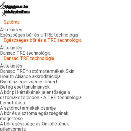
ShowPrevious
ShowPrevious
ShowPrevious
ShowPrevious
ShowPrevious
ShowPrevious
ShowPrevious
ShowPrevious
ShowPrevious
ShowPrevious
ShowPrevious
ShowPrevious
ShowPrevious
ShowPrevious
ShowPrevious
ShowPrevious
ShowPrevious
ShowPrevious
ShowPrevious
ShowPrevious
ShowPrevious
Ugrás a
Ugrás a fő
Ugrás a fő
Ugrás a fő
Ugrás a
Sztóma
kereséshez
navigációra
navigációra
tartalomra
láblécre
Bezárás
Sztóma
Áttekintés
Egészséges bőr és a TRE technológia
Egészséges bőr és a TRE technológia
Áttekintés
Dansac TRE technológia
Dansac TRE technológia
Áttekintés
Dansac TRE™ sztómatermékek Skin
Health Alliance akkreditációja
Gyűrű az egészséges bőrért
Beteg esettanulmányok
A bőr pH-értékének jelentősége a
sztómakezelésben - A TRE technológia
bemutatása
A sztómatermékek cseréje
A bőr és a sztóma egészségének
megértése
A bőr egészsége az Ön jóllétének
ujjlenyomata