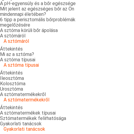
A pH-egyensúly és a bőr egészsége
Mit jelent az egészséges bőr az Ön
mindennapi életében?
6 tipp a perisztomális bőrproblémák
megelőzésére
A sztóma körüli bőr ápolása
A sztómáról
A sztómáról
Áttekintés
Mi az a sztóma?
A sztóma típusai
A sztóma típusai
Áttekintés
Ileosztóma
Kolosztóma
Urosztóma
A sztómatermékekről
A sztómatermékekről
Áttekintés
A sztómatermékek típusai
Sztómatermékek felírhatósága
Gyakorlati tanácsok
Gyakorlati tanácsok