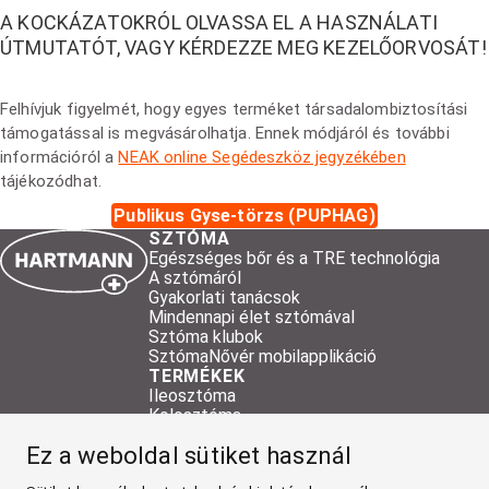
A KOCKÁZATOKRÓL OLVASSA EL A HASZNÁLATI
ÚTMUTATÓT, VAGY KÉRDEZZE MEG KEZELŐORVOSÁT!
Felhívjuk figyelmét, hogy egyes terméket társadalombiztosítási
támogatással is megvásárolhatja. Ennek módjáról és további
információról a
NEAK online Segédeszköz jegyzékében
tájékozódhat.
Publikus Gyse-törzs (PUPHAG)
SZTÓMA
Egészséges bőr és a TRE technológia
A sztómáról
Gyakorlati tanácsok
Mindennapi élet sztómával
Sztóma klubok
SztómaNővér mobilapplikáció
TERMÉKEK
Ileosztóma
Kolosztóma
Urosztóma
Ez a weboldal sütiket használ
Kiegészítő termékek
HARTMANN kiegészítő termékek