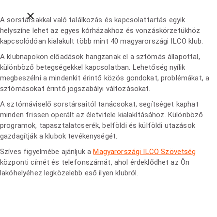
Close breadcrumbs
A sorstársakkal való találkozás és kapcsolattartás egyik
helyszíne lehet az egyes kórházakhoz és vonzáskörzetükhöz
kapcsolódóan kialakult több mint 40 magyarországi ILCO klub.
A klubnapokon előadások hangzanak el a sztómás állapottal,
különböző betegségekkel kapcsolatban. Lehetőség nyílik
megbeszélni a mindenkit érintő közös gondokat, problémákat, a
sztómásokat érintő jogszabályi változásokat.
A sztómáviselő sorstársaitól tanácsokat, segítséget kaphat
minden frissen operált az életvitele kialakításához. Különböző
programok, tapasztalatcserék, belföldi és külföldi utazások
gazdagítják a klubok tevékenységét.
Szíves figyelmébe ajánljuk a
Magyarországi ILCO Szövetség
központi címét és telefonszámát, ahol érdeklődhet az Ön
lakóhelyéhez legközelebb eső ilyen klubról.