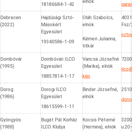
elnök
18186684-1-42
gara
Debrecen
Hajdúsági Sztó-
Oláh Szabolcs,
4031
(2022)
Másokért
elnök
Fsz/
Egyesület
szto
Kémeri Julianna,
19340586-1-09
titkár
Dombóvár
Dombóvári ILCO
Vancsa Józsefné
7200
(1995)
Egyesület
(Marika), elnök
ilco
18857814-1-17
kép
Dorog
Dorogi ILCO
Binder Józsefné,
2510 
(1986)
Egyesület
elnök
doro
18615599-1-11
Gyöngyös
Bugát Pál Korház
Kocsis Péterné
3200
(1988)
ILCO Klubja
(Hermina), elnök
u.20