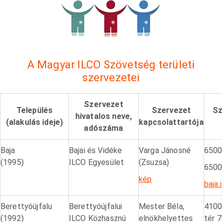
A Magyar ILCO Szövetség területi
szervezetei
Szervezet
Település
Szervezet
Sz
hivatalos neve,
(alakulás ideje)
kapcsolattartója
adószáma
Baja
Bajai és Vidéke
Varga Jánosné
6500 
(1995)
ILCO Egyesület
(Zsuzsa)
6500 
kép
baja
Berettyóújfalu
Berettyóújfalui
Mester Béla,
4100
(1992)
ILCO Közhasznú
elnökhelyettes
tér 7