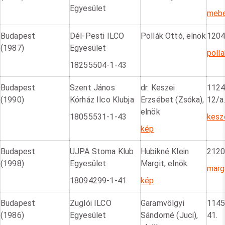
Egyesület
mebe
Budapest
Dél-Pesti ILCO
Pollák Ottó, elnök
1204
(1987)
Egyesület
poll
18255504-1-43
Budapest
Szent János
dr. Keszei
1124
(1990)
Kórház Ilco Klubja
Erzsébet (Zsóka),
12/a
elnök
18055531-1-43
kesz
kép
Budapest
UJPA Stoma Klub
Hubikné Klein
2120 
(1998)
Egyesület
Margit, elnök
marg
18094299
-1-41
kép
Budapest
Zuglói ILCO
Garamvölgyi
1145
(1986)
Egyesület
Sándorné (Juci),
41.