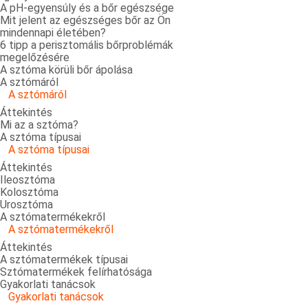
A pH-egyensúly és a bőr egészsége
Mit jelent az egészséges bőr az Ön
mindennapi életében?
6 tipp a perisztomális bőrproblémák
megelőzésére
A sztóma körüli bőr ápolása
A sztómáról
A sztómáról
Áttekintés
Mi az a sztóma?
A sztóma típusai
A sztóma típusai
Áttekintés
Ileosztóma
Kolosztóma
Urosztóma
A sztómatermékekről
A sztómatermékekről
Áttekintés
A sztómatermékek típusai
Sztómatermékek felírhatósága
Gyakorlati tanácsok
Gyakorlati tanácsok