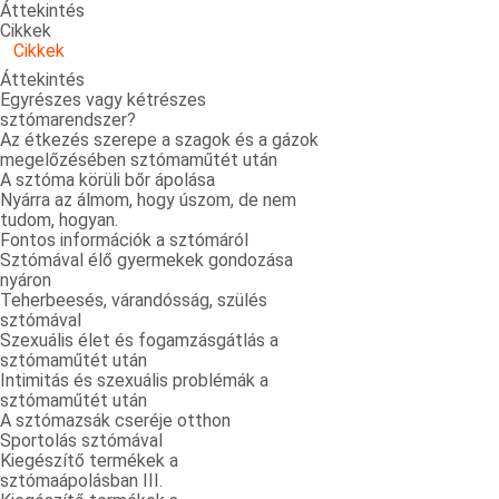
Áttekintés
Cikkek
Cikkek
Áttekintés
Egyrészes vagy kétrészes
sztómarendszer?
Az étkezés szerepe a szagok és a gázok
megelőzésében sztómaműtét után
A sztóma körüli bőr ápolása
Nyárra az álmom, hogy úszom, de nem
tudom, hogyan.
Fontos információk a sztómáról
Sztómával élő gyermekek gondozása
nyáron
Teherbeesés, várandósság, szülés
sztómával
Szexuális élet és fogamzásgátlás a
sztómaműtét után
Intimitás és szexuális problémák a
sztómaműtét után
A sztómazsák cseréje otthon
Sportolás sztómával
Kiegészítő termékek a
sztómaápolásban III.