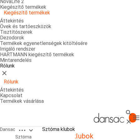
NovaLife 2
Kiegészítő termékek
Kiegészítő termékek
Áttekintés
Övek és tartóeszközök
Tisztítószerek
Dezodorok
Termékek egyenetlenségek kitöltésére
Irrigáló rendszer
HARTMANN kiegészítő termékek
Mintarendelés
Rólunk
Bezárás
Rólunk
Áttekintés
Kapcsolat
Termékek vásárlása
Keres
T
Bezárá
Open breadcrumbs
Sztóma klubok
Dansac
Sztóma klubok
Sztóma