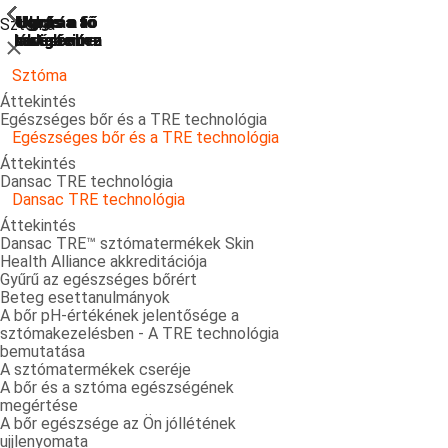
ShowPrevious
ShowPrevious
ShowPrevious
ShowPrevious
ShowPrevious
ShowPrevious
ShowPrevious
ShowPrevious
ShowPrevious
ShowPrevious
ShowPrevious
ShowPrevious
ShowPrevious
ShowPrevious
ShowPrevious
ShowPrevious
ShowPrevious
ShowPrevious
ShowPrevious
ShowPrevious
ShowPrevious
Ugrás a
Ugrás a fő
Ugrás a fő
Ugrás a fő
Ugrás a
Sztóma
kereséshez
navigációra
navigációra
tartalomra
láblécre
Bezárás
Sztóma
Áttekintés
Egészséges bőr és a TRE technológia
Egészséges bőr és a TRE technológia
Áttekintés
Dansac TRE technológia
Dansac TRE technológia
Áttekintés
Dansac TRE™ sztómatermékek Skin
Health Alliance akkreditációja
Gyűrű az egészséges bőrért
Beteg esettanulmányok
A bőr pH-értékének jelentősége a
sztómakezelésben - A TRE technológia
bemutatása
A sztómatermékek cseréje
A bőr és a sztóma egészségének
megértése
A bőr egészsége az Ön jóllétének
ujjlenyomata