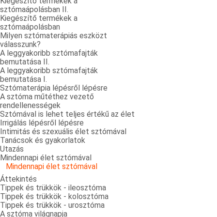
Kiegészítő termékek a
sztómaápolásban II.
Kiegészítő termékek a
sztómaápolásban
Milyen sztómaterápiás eszközt
válasszunk?
A leggyakoribb sztómafajták
bemutatása II.
A leggyakoribb sztómafajták
bemutatása I.
Sztómaterápia lépésről lépésre
A sztóma műtéthez vezető
rendellenességek
Sztómával is lehet teljes értékű az élet
Irrigálás lépésről lépésre
Intimitás és szexuális élet sztómával
Tanácsok és gyakorlatok
Utazás
Mindennapi élet sztómával
Mindennapi élet sztómával
Áttekintés
Tippek és trükkök - ileosztóma
Tippek és trükkök - kolosztóma
Tippek és trükkök - urosztóma
A sztóma világnapja