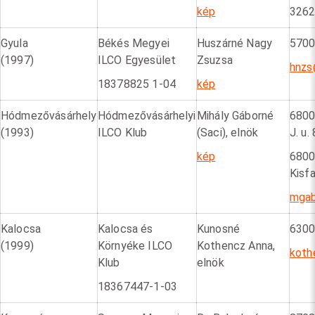
kép
3262
Gyula
Békés Megyei
Huszárné Nagy
5700 
(1997)
ILCO Egyesület
Zsuzsa
hnzs
18378825 1-04
kép
Hódmezővásárhely
Hódmezővásárhelyi
Mihály Gáborné
6800
(1993)
ILCO Klub
(Saci), elnök
J. u. 
kép
6800
Kisfa
mgab
Kalocsa
Kalocsa és
Kunosné
6300
(1999)
Környéke ILCO
Kothencz Anna,
koth
Klub
elnök
18367447-1-03