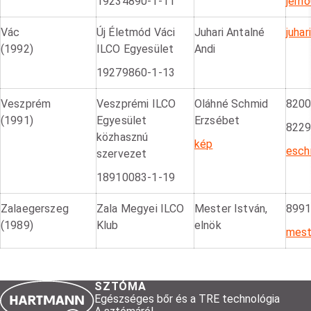
19234890-1-11
jern
Vác
Új Életmód Váci
Juhari Antalné
juha
(1992)
ILCO Egyesület
Andi
19279860-1-13
Veszprém
Veszprémi ILCO
Oláhné Schmid
8200
(1991)
Egyesület
Erzsébet
8229
közhasznú
kép
esch
szervezet
18910083-1-19
Zalaegerszeg
Zala Megyei ILCO
Mester István,
8991 
(1989)
Klub
elnök
mest
SZTÓMA
Egészséges bőr és a TRE technológia