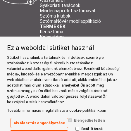
A sztómáról
Gyakorlati tanácsok
Mindennapi élet sztómával
Sztóma klubok
SztómaNővér mobilapplikáció
TERMÉKEK
Ileosztóma
Kolosztóma
Urosztóma
Ez a weboldal sütiket használ
Kiegészítő termékek
HARTMANN kiegészítő termékek
Sütiket használunk a tartalmak és hirdetések személyre
Mintarendelés
RÓLUNK
szabásához, közösségi funkciók biztosításához,
Kapcsolat
valamintweboldalforgalmunk elemzéséhez. Ezenkívül közösségi
Termékek vásárlása
média-, hirdető- és elemezőpartnereinkkel megosztjuk az Ön
SZTÓMA
weboldalhasználatra vonatkozó adatait, akikkombinálhatják az
adatokat más olyan adatokkal, amelyeket Ön adott meg
TERMÉKEK
számukravagy az Ön által használt más szolgáltatásokból
RÓLUNK
gyűjtöttek. A weboldalon valóböngészés folytatásával Ön
hozzájárul a sütik használatához.
Facebook
További információ megtalálható a
cookie-politikánkban
.
YouTube
Elengedhetetlen
Kiválasztás engedélyezése
Impresszum
Beállítások