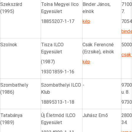
Szekszárd
Tolna Megyei Ilco
Binder János,
7100 
(1995)
Egyesület
elnök
7.
18855207-1-17
kép
7054
bind
Szolnok
Tisza ILCO
Csák Ferencné
5000
Egyesület
(Erzsike), elnök
csak
(1987)
kép
19301859-1-16
Szombathely
Szombathelyi ILCO
-
9700
(1986)
Klub
u. 8.
18895313-1-18
9730
Tatabánya
Új Életmód ILCO
Juhász Ernő
2800
(1989)
Egyesület
34.