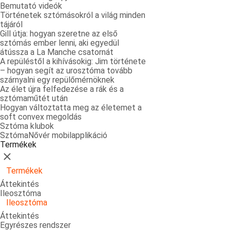
Bemutató videók
Történetek sztómásokról a világ minden
tájáról
Gill útja: hogyan szeretne az első
sztómás ember lenni, aki egyedül
átússza a La Manche csatornát
A repüléstől a kihívásokig: Jim története
– hogyan segít az urosztóma tovább
szárnyalni egy repülőmérnöknek
Az élet újra felfedezése a rák és a
sztómaműtét után
Hogyan változtatta meg az életemet a
soft convex megoldás
Sztóma klubok
SztómaNővér mobilapplikáció
Termékek
Bezárás
Termékek
Áttekintés
Ileosztóma
Ileosztóma
Áttekintés
Egyrészes rendszer