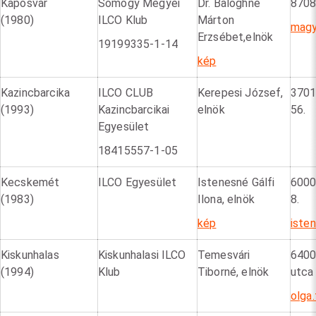
Kaposvár
Somogy Megyei
Dr. Baloghné
8708
(1980)
ILCO Klub
Márton
magy
Erzsébet,
elnök
19199335-1-14
kép
Kazincbarcika
ILCO CLUB
Kerepesi József,
3701 
(1993)
Kazincbarcikai
elnök
56.
Egyesület
18415557-1-05
Kecskemét
ILCO Egyesület
Istenesné Gálfi
6000
(1983)
Ilona, elnök
8.
kép
iste
Kiskunhalas
Kiskunhalasi ILCO
Temesvári
6400
(1994)
Klub
Tiborné, elnök
utca 
olga