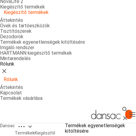
NovaLife 2
Kiegészítő termékek
Kiegészítő termékek
Áttekintés
Övek és tartóeszközök
Tisztítószerek
Dezodorok
Termékek egyenetlenségek kitöltésére
Irrigáló rendszer
HARTMANN kiegészítő termékek
Mintarendelés
Rólunk
Bezárás
Rólunk
Áttekintés
Kapcsolat
Termékek vásárlása
Keres
T
Bezárá
Open breadcrumbs
Termékek egyenetlenségek
Dansac
kitöltésére
Dansac Soft Paste paszta
Termékek
Kiegészítő