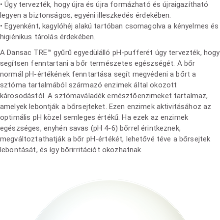
• Úgy tervezték, hogy újra és újra formázható és újraigazítható
legyen a biztonságos, egyéni illeszkedés érdekében.
• Egyenként, kagylóhéj alakú tartóban csomagolva a kényelmes és
higiénikus tárolás érdekében.
A Dansac TRE™ gyűrű egyedülálló pH-pufferét úgy tervezték, hogy
segítsen fenntartani a bőr természetes egészségét. A bőr
normál pH-értékének fenntartása segít megvédeni a bőrt a
sztóma tartalmából származó enzimek által okozott
károsodástól. A sztómaváladék emésztőenzimeket tartalmaz,
amelyek lebontják a bőrsejteket. Ezen enzimek aktivitásához az
optimális pH közel semleges értékű. Ha ezek az enzimek
egészséges, enyhén savas (pH 4-6) bőrrel érintkeznek,
megváltoztathatják a bőr pH-értékét, lehetővé téve a bőrsejtek
lebontását, és így bőrirritációt okozhatnak.