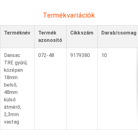
Termékvariációk
Terméknév
Termék
Cikkszám
Darab/csomag
azonosító
Dansac
072-48
9179380
10
TRE gyűrű;
középen
18mm
belső;
48mm
külső
átmérő;
2,3mm
vastag