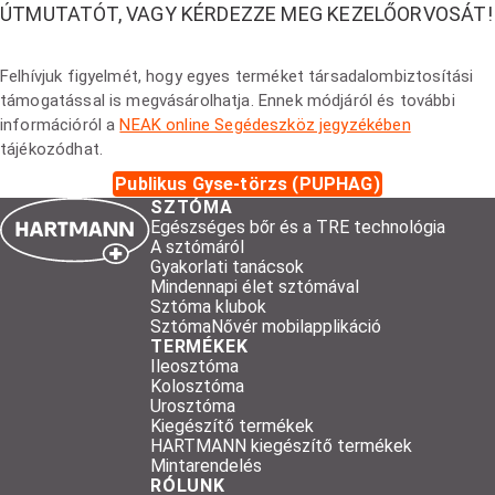
ÚTMUTATÓT, VAGY KÉRDEZZE MEG KEZELŐORVOSÁT!
Felhívjuk figyelmét, hogy egyes terméket társadalombiztosítási
támogatással is megvásárolhatja. Ennek módjáról és további
információról a
NEAK online Segédeszköz jegyzékében
tájékozódhat.
Publikus Gyse-törzs (PUPHAG)
SZTÓMA
Egészséges bőr és a TRE technológia
A sztómáról
Gyakorlati tanácsok
Mindennapi élet sztómával
Sztóma klubok
SztómaNővér mobilapplikáció
TERMÉKEK
Ileosztóma
Kolosztóma
Urosztóma
Kiegészítő termékek
HARTMANN kiegészítő termékek
Mintarendelés
RÓLUNK