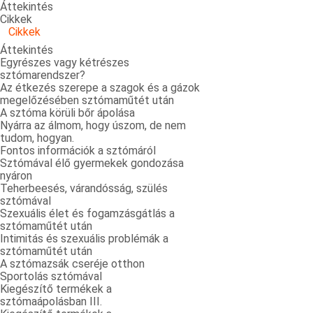
Áttekintés
Cikkek
Cikkek
Áttekintés
Egyrészes vagy kétrészes
sztómarendszer?
Az étkezés szerepe a szagok és a gázok
megelőzésében sztómaműtét után
A sztóma körüli bőr ápolása
Nyárra az álmom, hogy úszom, de nem
tudom, hogyan.
Fontos információk a sztómáról
Sztómával élő gyermekek gondozása
nyáron
Teherbeesés, várandósság, szülés
sztómával
Szexuális élet és fogamzásgátlás a
sztómaműtét után
Intimitás és szexuális problémák a
sztómaműtét után
A sztómazsák cseréje otthon
Sportolás sztómával
Kiegészítő termékek a
sztómaápolásban III.