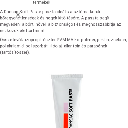
termékek
A Dansac Soft Paste paszta ideális a sztóma körüli
Close breadcrumbs
bőregyenetlenségek és hegek kitöltésére. A paszta segít
megvédeni a bőrt, növeli a biztonságot és meghosszabbítja az
eszközök élettartamát.
Összetevők: izopropil-észter PVM MA ko-polimer, pektin, zselatin,
poliakrilamid, poliszorbát, illóolaj, allantoin és parabének
(tartósítószer).