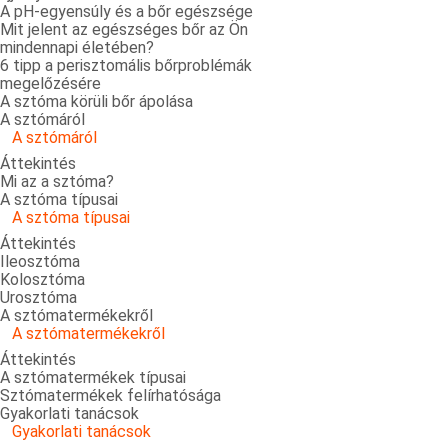
A pH-egyensúly és a bőr egészsége
Mit jelent az egészséges bőr az Ön
mindennapi életében?
6 tipp a perisztomális bőrproblémák
megelőzésére
A sztóma körüli bőr ápolása
A sztómáról
A sztómáról
Áttekintés
Mi az a sztóma?
A sztóma típusai
A sztóma típusai
Áttekintés
Ileosztóma
Kolosztóma
Urosztóma
A sztómatermékekről
A sztómatermékekről
Áttekintés
A sztómatermékek típusai
Sztómatermékek felírhatósága
Gyakorlati tanácsok
Gyakorlati tanácsok