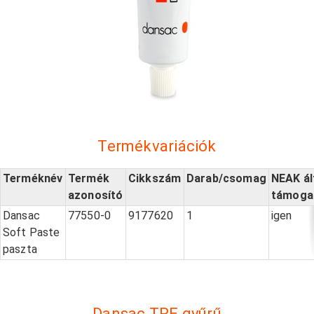
Termékvariációk
Terméknév
Termék
Cikkszám
Darab/csomag
NEAK ál
azonosító
támoga
Dansac
77550-0
9177620
1
igen
Soft Paste
paszta
Dansac TRE gyűrű