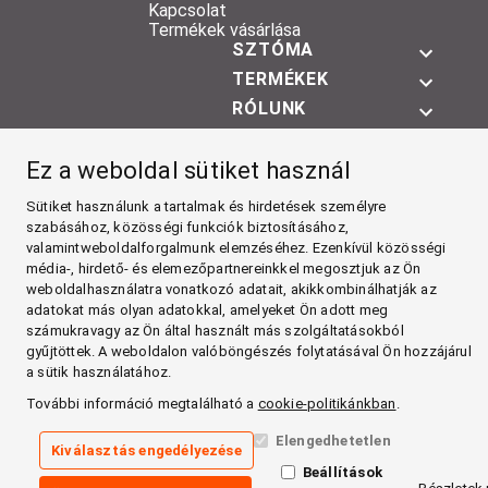
Kapcsolat
Termékek vásárlása
SZTÓMA
TERMÉKEK
RÓLUNK
Facebook
Ez a weboldal sütiket használ
YouTube
Sütiket használunk a tartalmak és hirdetések személyre
szabásához, közösségi funkciók biztosításához,
Impresszum
valamintweboldalforgalmunk elemzéséhez. Ezenkívül közösségi
Általános Szerződési Feltételek
média-, hirdető- és elemezőpartnereinkkel megosztjuk az Ön
Általános Szabályozási Feltételek
weboldalhasználatra vonatkozó adatait, akikkombinálhatják az
Adatkezelési tájékoztató
adatokat más olyan adatokkal, amelyeket Ön adott meg
Cookie szabályzat
Megfelelőség
számukravagy az Ön által használt más szolgáltatásokból
gyűjtöttek. A weboldalon valóböngészés folytatásával Ön hozzájárul
a sütik használatához.
További információ megtalálható a
cookie-politikánkban
.
Elengedhetetlen
Kiválasztás engedélyezése
Beállítások