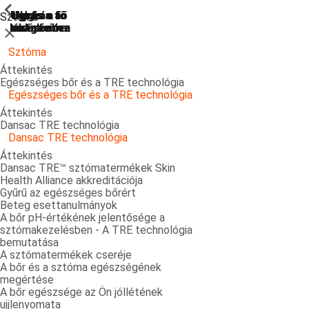
ShowPrevious
ShowPrevious
ShowPrevious
ShowPrevious
ShowPrevious
ShowPrevious
ShowPrevious
ShowPrevious
ShowPrevious
ShowPrevious
ShowPrevious
ShowPrevious
ShowPrevious
ShowPrevious
ShowPrevious
ShowPrevious
ShowPrevious
ShowPrevious
ShowPrevious
ShowPrevious
ShowPrevious
Ugrás a
Ugrás a fő
Ugrás a fő
Ugrás a fő
Ugrás a
Sztóma
kereséshez
navigációra
navigációra
tartalomra
láblécre
Bezárás
Sztóma
Áttekintés
Egészséges bőr és a TRE technológia
Egészséges bőr és a TRE technológia
Áttekintés
Dansac TRE technológia
Dansac TRE technológia
Áttekintés
Dansac TRE™ sztómatermékek Skin
Health Alliance akkreditációja
Gyűrű az egészséges bőrért
Beteg esettanulmányok
A bőr pH-értékének jelentősége a
sztómakezelésben - A TRE technológia
bemutatása
A sztómatermékek cseréje
A bőr és a sztóma egészségének
megértése
A bőr egészsége az Ön jóllétének
ujjlenyomata