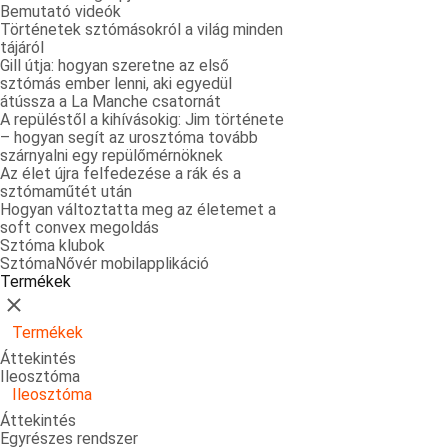
Bemutató videók
Történetek sztómásokról a világ minden
tájáról
Gill útja: hogyan szeretne az első
sztómás ember lenni, aki egyedül
átússza a La Manche csatornát
A repüléstől a kihívásokig: Jim története
– hogyan segít az urosztóma tovább
szárnyalni egy repülőmérnöknek
Az élet újra felfedezése a rák és a
sztómaműtét után
Hogyan változtatta meg az életemet a
soft convex megoldás
Sztóma klubok
SztómaNővér mobilapplikáció
Termékek
Bezárás
Termékek
Áttekintés
Ileosztóma
Ileosztóma
Áttekintés
Egyrészes rendszer