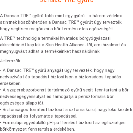
A Dansac TRE™ gyűrű több mint egy gyűrű - a három védelmi
szintnek köszönhetően a Dansac TRE™ gyűrűt úgy tervezték,
hogy segítsen megőrizni a bőr természetes egészségét.
A TRE™ technológia termékei hivatalos bőrgyógyászati
akkreditációt kaptak a Skin Health Alliance-től, ami bizalmat és
megnyugvást adhat a termékeinket használóknak.
Jellemzők:
• A Dansac TRE™ gyűrű anyagát úgy tervezték, hogy nagy
nedvszívást és tapadást biztosítson a biztonságos tapadás
érdekében.
• A szuperabszorbenst tartalmazó gyűrű segít fenntartani a bőr
nedvességegyensúlyát és támogatja a perisztomális bőr
egészséges állapotát.
• Biztonságos tömítést biztosít a sztóma körül, nagyfokú kezdeti
tapadással és folyamatos tapadással.
• Formulája egyedülálló pH-pufferelést biztosít az egészséges
bőrkörnyezet fenntartása érdekében.