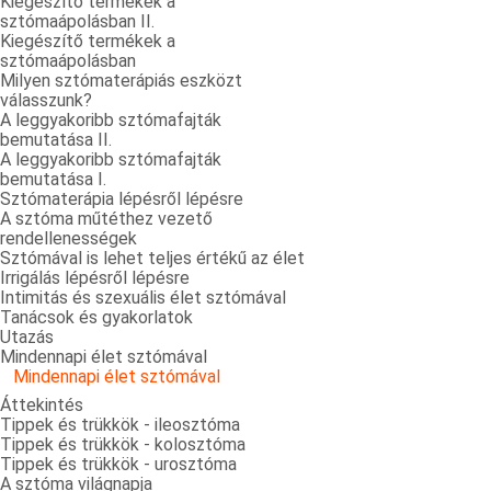
Kiegészítő termékek a
sztómaápolásban II.
Kiegészítő termékek a
sztómaápolásban
Milyen sztómaterápiás eszközt
válasszunk?
A leggyakoribb sztómafajták
bemutatása II.
A leggyakoribb sztómafajták
bemutatása I.
Sztómaterápia lépésről lépésre
A sztóma műtéthez vezető
rendellenességek
Sztómával is lehet teljes értékű az élet
Irrigálás lépésről lépésre
Intimitás és szexuális élet sztómával
Tanácsok és gyakorlatok
Utazás
Mindennapi élet sztómával
Mindennapi élet sztómával
Áttekintés
Tippek és trükkök - ileosztóma
Tippek és trükkök - kolosztóma
Tippek és trükkök - urosztóma
A sztóma világnapja